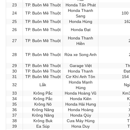
23
TP. Buôn Mê Thuột
Honda Tấn Phát
Honda Thanh
24
TP. Buôn Mê Thuột
100 
Sang
25
TP. Buôn Mê Thuột
Honda Hùng
16
26
TP. Buôn Mê Thuột
Honda Đạt
Honda Thanh
27
TP. Buôn Mê Thuột
Hiền
28
TP. Buôn Mê Thuột
Rửa xe Song Anh
29
TP. Buôn Mê Thuột
Garage Việt
Th
30
TP. Buôn Mê Thuột
Honda Thanh
Đạt
31
TP. Buôn Mê Thuột
Cơ Khí Anh Tôn
154
Honda Mạnh
32
Lắk
Ngã
Hùng
33
Krông Pắc
Honda Hoàng Vũ
Km3
34
Krông Pắc
Honda Kiên
K
35
Krông Nô
Honda Hải Hưng
36
Krông Năng
Honda Hoàng
37
Krông Năng
Honda Qúy
38
Krông Buk
Cưa Máy Hùng
T
39
Ea Súp
Hona Duy
T