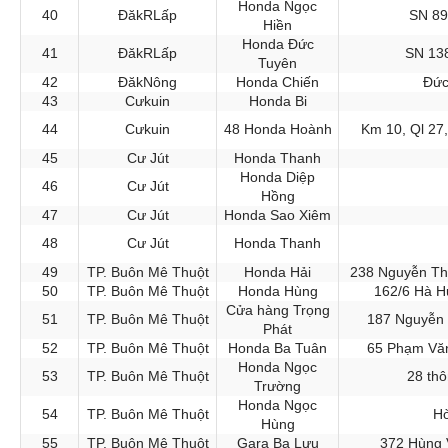
Honda Ngọc
40
ĐăkRLấp
SN 89
Hiền
Honda Đức
41
ĐăkRLấp
SN 138
Tuyên
42
ĐăkNông
Honda Chiến
Đức
43
Cưkuin
Honda Bi
44
Cưkuin
48 Honda Hoành
Km 10, Ql 27
45
Cư Jút
Honda Thanh
Honda Diệp
46
Cư Jút
Hồng
47
Cư Jút
Honda Sao Xiêm
48
Cư Jút
Honda Thanh
49
TP. Buôn Mê Thuột
Honda Hải
238 Nguyễn Th
50
TP. Buôn Mê Thuột
Honda Hùng
162/6 Hà H
Cửa hàng Trọng
51
TP. Buôn Mê Thuột
187 Nguyễn 
Phát
52
TP. Buôn Mê Thuột
Honda Ba Tuân
65 Phạm Vă
Honda Ngọc
53
TP. Buôn Mê Thuột
28 thô
Trường
Honda Ngọc
54
TP. Buôn Mê Thuột
Hò
Hùng
55
TP. Buôn Mê Thuột
Gara Ba Lưu
372 Hùng 