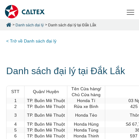
Danh sách đại lý
Danh sách đại lý tại Đắk Lắk
< Trở về Danh sách đại lý
Danh sách đại lý tại Đắk Lắk
Tên Cửa hàng/
STT
Quận/ Huyện
Chủ Cửa hàng
1
TP. Buôn Mê Thuột
Honda Tí
03 N
2
TP. Buôn Mê Thuột
Rửa xe Bình
425
3
TP. Buôn Mê Thuột
Honda Tèo
Thôn
4
TP. Buôn Mê Thuột
Honda Hùng
Số 67
5
TP. Buôn Mê Thuột
Honda Tùng
3
6
TP. Buôn Mê Thuột
Honda Thinh
597