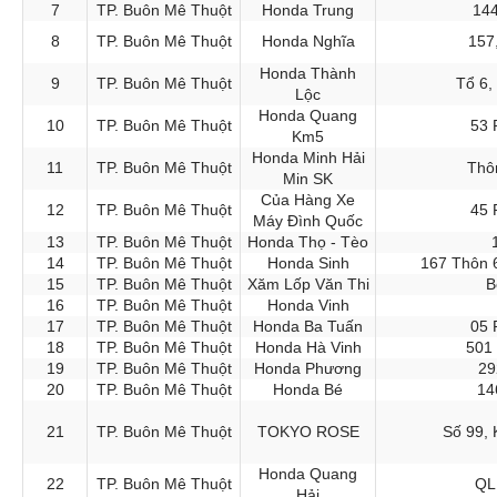
7
TP. Buôn Mê Thuột
Honda Trung
144
8
TP. Buôn Mê Thuột
Honda Nghĩa
157
Honda Thành
9
TP. Buôn Mê Thuột
Tổ 6,
Lộc
Honda Quang
10
TP. Buôn Mê Thuột
53 
Km5
Honda Minh Hải
11
TP. Buôn Mê Thuột
Thô
Min SK
Của Hàng Xe
12
TP. Buôn Mê Thuột
45 
Máy Đình Quốc
13
TP. Buôn Mê Thuột
Honda Thọ - Tèo
14
TP. Buôn Mê Thuột
Honda Sinh
167 Thôn 6
15
TP. Buôn Mê Thuột
Xăm Lốp Văn Thi
B
16
TP. Buôn Mê Thuột
Honda Vinh
17
TP. Buôn Mê Thuột
Honda Ba Tuấn
05 
18
TP. Buôn Mê Thuột
Honda Hà Vinh
501
19
TP. Buôn Mê Thuột
Honda Phương
29
20
TP. Buôn Mê Thuột
Honda Bé
14
21
TP. Buôn Mê Thuột
TOKYO ROSE
Số 99,
Honda Quang
22
TP. Buôn Mê Thuột
QL
Hải