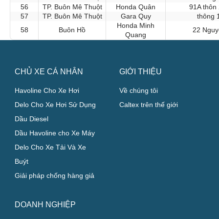
56
TP. Buôn Mê Thuột
Honda Quân
91A thôn
57
TP. Buôn Mê Thuột
Gara Quy
thông 
Honda Minh
58
Buôn Hồ
22 Nguy
Quang
CHỦ XE CÁ NHÂN
GIỚI THIỆU
Havoline Cho Xe Hơi
Về chúng tôi
Delo Cho Xe Hơi Sử Dụng
Caltex trên thế giới
Dầu Diesel
Dầu Havoline cho Xe Máy
Delo Cho Xe Tải Và Xe
Buýt
Giải pháp chống hàng giả
DOANH NGHIỆP