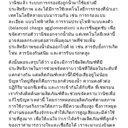
วานิชแล้ว ระบบการกรองยังถูกน้ำมาใช้อย่างมี
ประสิทธิภาพ และได้มีการใช้เทคโนโลยีการกรองที่นำเอา
เทคโนโลยีหลายแบบมารวมกัน เช่น การกรองแบบ
ละเอียด แบบไฟฟ้าสถิต การรวมประจุไฟฟ้าแบบคงตัว
(balanced charge agglomeration) และเรซิ่นดูดซับ เพื่อ
ขจัดสารก่อตัววานิชออกจากน้ำมัน แต่เทคโนโลยีเหล่านี้
อาจส่งผลกระทบต่อสารเพิ่มคุณภาพที่ช่วยเพิ่ม
ประสิทธิภาพของน้ำมันออกไปด้วย เช่น สารยับยั้งการเกิด
โฟม สารป้องกันสนิม และสารรับแรงกดสูง
ดังนั้นพอจะสรุปได้ว่า แม้จะมีการใช้ผลิตภัณฑ์ที่มี
ประสิทธิภาพในการช่วยขจัดคราบวานิชที่ให้ผลในระดับที่
แตกต่างกัน แต่ผลิตภัณฑ์เหล่านี้ก็มีข้อเสียอยู่ไม่น้อย
ปัญหาใหญ่ที่สุดก็คือการแยกตัวของน้ำ ความคงตัวต่อ
ปฏิกิริยาออกซิเดชั่น และการเข้ากันได้กับซีล ที่เชฟรอน
เรากำลังคิดค้นหาผลิตภัณฑ์ที่จะช่วยขจัดคราบวานิชเพื่อ
แก้ไขปัญหาเหล่านี้ โดยการทดสอบผลิตภัณฑ์ตามสภาพ
การใช้งานจริงภาพใต้สภาวะที่มีความเสี่ยงสูง ซึ่งการหยุด
ทำงานของเครื่องจักรจะทำให้เกิดการสูญเสียและมีค่าใช้
จ่ายที่สูงมาก เพื่อให้แน่ใจว่าเราได้สร้างผลิตภัณฑ์ที่ลูกค้า
ของเราสามารถวางใจและเชื่อถือได้ เราจะมาแบ่งปันผล