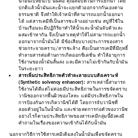
น้ำมันเปลี่ยนไป นั้นคือ คุณสมบัติในการแยกน้ำ โดย
ปกติแล้วน้ำมันและน้ำจะแยกตัวออกจากกันเองตาม
ธรรมชาติ จึงทำให้เจ้าหน้าที่สามารถแยกน้ำออกมา
ได้ แต่สารเคมีที่เป็นสารชะล้างอย่างเช่น สบู่ที่ใช้ใน
บ้านเรือนจะมีปฏิกิริยาทำให้น้ำและน้ำมันจับตัวและ
ผสมเข้าหากัน จึงเป็นสาเหตุทำให้ไม่สามารถแยกน้ำ
ออกมาจากน้ำมันได้ มีข้อเสียบบางประการของสาร
ช่วยกระจายคราบ/สารชะล้าง คือเป็นสารเคมีที่มีฤทธิ์
ทำลายสารต่อต้านการเกิดออกซิเดชั่น ทำให้อายุการ
ใช้งานของน้ำมันสั้นลง และมีความไม่เข้ากันกับน้ำมัน
ในระยะยาว
สารเพิ่มประสิทธิภาพตัวทำละลายแบบสังเคราะห์
(Synthetic solvency enhancer):
สารเหล่านี้สามารถ
ใช้งานได้ดีแต่ไม่ค่อยมีประสิทธิภาพในการขจัดคราบ
วานิชออกจากพื้นผิวของโลหะ แต่มีประสิทธิภาพใน
การป้องกันการเกิดวานิชได้ดี โดยการจับวานิชที่
ลอยตัวอยู่ในในน้ำมัน และช่วยลดการก่อตัวของวานิช
อย่างไรก็ตามประสิทธิภาพของสารเคมีกลุ่มนี้ยังคงมี
คำถามในเรื่องของความเข้ากันได้กับน้ำมัน
นอกจากวิธีการใช้สารเคมีเติมลงในน้ำมันเพื่อขจัดคราบ