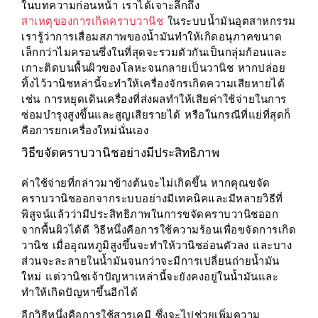
ในบทความก่อนหน้า เราได้เจาะลึกถึง
สาเหตุของการเกิดคราบวานิช
ในระบบน้ำมันอุตสาหกรรม
เรารู้ว่าการเสื่อมสภาพของน้ำมันทำให้เกิดอนุภาคขนาด
เล็กกว่าไมครอนซึ่งในที่สุดจะรวมตัวกันเป็นกลุ่มก้อนและ
เกาะติดบนพื้นผิวของโลหะจนกลายเป็นวานิช หากปล่อย
ทิ้งไว้วานิชหล่านี้จะทำให้เครื่องจักรเกิดความเสียหายได้
เช่น การหยุดเดินเครื่องที่ส่งผลทำให้เสียค่าใช้จ่ายในการ
ซ่อมบำรุงสูงขึ้นและสูญเสียรายได้ หรือในกรณีที่แย่ที่สุดก็
คือการยกเครื่องใหม่นั่นเอง
วิธีขจัดคราบวานิชอย่างมีประสิทธิภาพ
ค่าใช้จ่ายที่กล่าวมาข้างต้นจะไม่เกิดขึ้น หากคุณขจัด
คราบวานิชออกจากระบบอย่างมีเทคนิคและมีหลายวิธีที่
พิสูจน์แล้วว่ามีประสิทธิภาพในการขจัดคราบวานิชออก
จากพื้นผิวได้ดี วิธีหนึ่งคือการใช้ความร้อนเพื่อขจัดการเกิด
วานิช เมื่ออุณหภูมิสูงขึ้นจะทำให้วานิชอ่อนตัวลง และบาง
ส่วนจะละลายในน้ำมันจนกว่าจะมีการเปลี่ยนถ่ายน้ำมัน
ใหม่ แต่วานิชเจ้าปัญหาเหล่านี้จะยังคงอยู่ในน้ำมันและ
ทำให้เกิดปัญหาขึ้นอีกได้
อีกวิธีหนึ่งคือการใช้สารเคมี ซึ่งจะไปช่วยเพิ่มความ