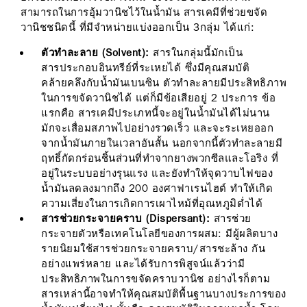
สามารถในการอุ้มวานิชไว้ในน้ำมัน สารเคมีที่ช่วยขจัด
วานิชชนิดนี้ ที่มีจำหน่ายแบ่งออกเป็น 3กลุ่ม ได้แก่:
ตัวทำละลาย (Solvent):
สารในกลุ่มนี้มักเป็น
สารประกอบอินทรีย์ที่ระเหยได้ ซึ่งมีคุณสมบัติ
คล้ายคลึงกับน้ำมันเบนซิน ตัวทำละลายมีประสิทธิภาพ
ในการขจัดวานิชได้ แต่ก็มีข้อเสียอยู่ 2 ประการ ข้อ
แรกคือ สารเคมีประเภทนี้จะอยู่ในน้ำมันได้ไม่นาน
มักจะเสื่อมสภาพไปอย่างรวดเร็ว และจะระเหยออก
จากน้ำมันภายในเวลาอันสั้น นอกจากนี้ตัวทำละลายมี
ฤทธิ์กัดกร่อนชิ้นส่วนที่ทำจากยางพวกซีลและโอริง ที่
อยู่ในระบบอย่างรุนแรง และยังทำให้จุดวาบไฟของ
น้ำมันลดลงมากถึง 200 องศาฟาเรนไฮต์ ทำให้เกิด
ความเสี่ยงในการเกิดการเผาไหม้ที่อุณหภูมิต่ำได้
สารช่วยกระจายคราบ (Dispersant):
สารช่วย
กระจายตัวหรือเทคโนโลยีของการผสม: มีผู้ผลิตบาง
รายนิยมใช้สารช่วยกระจายคราบ/สารชะล้าง กัน
อย่างแพร่หลาย และได้รับการพิสูจน์แล้วว่ามี
ประสิทธิภาพในการขจัดคราบวานิช อย่างไรก็ตาม
สารเหล่านี้อาจทำให้คุณสมบัติพื้นฐานบางประการของ