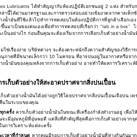
tex Lubricants ได้ทำสัญญากับห้องปฏิบัติเอกชนอยู่ 2 แห่ง สำหร
รเหล่านี้ได้ผ่านมาตรฐานและการตรวจสอบอย่างเข้มงวดจากคาลเท็กซ์เป็
่างน้ำมันที่ใช้แล้วไปทำการทดสอบในห้องปฏิบัติการที่ลูกค้าเลือกเ
รขึ้นมาเป็นของตนเองเพื่อทำการทดสอบที่เรียกว่า “lab in a box” ไม่
ะเป็นอย่างไร ก่อนอื่นคุณจะต้องเริ่มจากการเลือกเก็บตัวอย่างน้ำมันท
ไม่ใช่เรื่องง่าย บริษัทต่างๆ จะต้องตระหนักถึงความสำคัญของวิธีการเ
ภาคที่มีขนาดเล็กกว่า 10 ไมครอน ที่อาจปนอยู่ในอากาศหรือจากแหล่
ย่างน้ำมันของคุณหลังจากการเก็บตัวอย่าง อาจทำให้ผลการวิเคราะห
ารเก็บตัวอย่างให้สะอาดปราศจากสิ่งปนเปื้อน
ก็บตัวอย่างน้ำมันได้อย่างถูกวิธีโดยปราศจากสิ่งปนเปื้อนเจือปน เพรา
อลื่นในระบบของคุณ
ุกครั้ง
ควรเก็บตัวอย่างน้ำมันในขณะที่เครื่องกำลังทำงานอยู่ เพื่อ
ะมีอุณหภูมิที่อุ่นพอดี แต่สิ่งที่สำคัญที่สุดคือการเก็บตัวอย่างจากจุดเ
นการวิเคราะห์แต่ละครั้ง
ะเวลาที่กำหนด
หากคุณมีรอบการเก็บตัวอย่างน้ำมันที่ห่างกันกันมาก