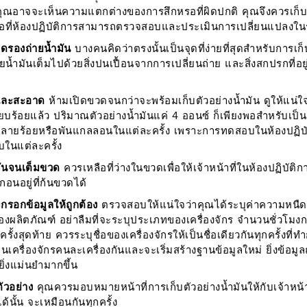
ณอาจจะเห็นความแตกต่างของการสึกหรอที่ผิดปกติ คุณจึงควรเก็บต
เพื่อที่ห้องปฏิบัติการสามารถตรวจสอบและประเมินการเปลี่ยนแปลงใ
าดรองถ่ายน้ำมัน
บางคนคิดว่าตรงนั้นเป็นจุดที่ง่ายที่สุดสำหรับการเก
น้ำมันเต็มไปด้วยสิ่งปนเปื้อนจากการเปลี่ยนถ่าย และสิ่งสกปรกที่อยู่
ทและสะอาด
ห้ามเปิดขวดจนกว่าจะพร้อมเก็บตัวอย่างน้ำมัน ดูให้แน
เรียบร้อยแล้ว ปริมาณตัวอย่างน้ำมันแค่ 4 ออนซ์ ก็เพียงพอสำหรับเป็
นหลายร้อยหรือพันแกลลอนในแต่ละครั้ง เพราะการทดสอบในห้องปฏิบั
ในแต่ละครั้ง
มันจนเต็มขวด
ควรเหลือที่ว่างในขวดเพื่อให้เจ้าหน้าที่ในห้องปฏิบัต
อนอยู่ที่ก้นขวดได้
รอกข้อมูลให้ถูกต้อง
ตรวจสอบให้แน่ใจว่าคุณได้ระบุค่าความหนืดหร
ของผลิตภัณฑ์ อย่าลืมที่จะระบุประเภทของเครื่องจักร จำนวนชั่วโ
งครั้งสุดท้าย ควรระบุชื่อของเครื่องจักรให้เป็นชื่อเดียวกันทุกครั้งท
นเครื่องจักรคนละเครื่องกันและจะเริ่มสร้างฐานข้อมูลใหม่ ยิ่งข้อมู
ิ่งแม่นยำมากขึ้น
ัวอย่าง
คุณควรมอบหมายหน้าที่การเก็บตัวอย่างน้ำมันให้กับเจ้าหน้าที
ได้นั้น จะเหมือนกันทุกครั้ง