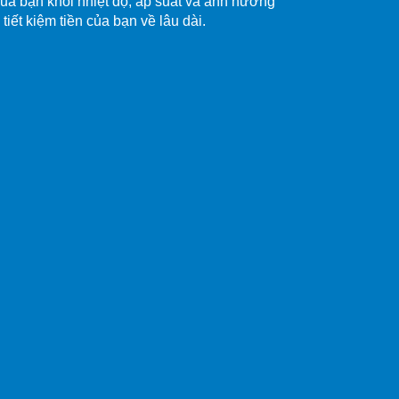
a bạn khỏi nhiệt độ, áp suất và ảnh hưởng
 tiết kiệm tiền của bạn về lâu dài.