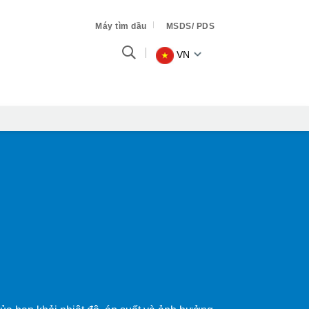
Máy tìm dầu
MSDS/ PDS
VN