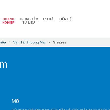
DOANH
TRUNG TÂM
ƯU ĐÃI
LIÊN HỆ
NGHIỆP
TƯ LIỆU
hiệp
Vận Tải Thương Mại
Greases
ẩm
Mỡ