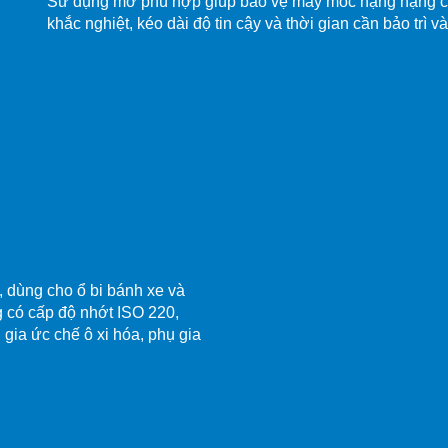
Sử dụng mỡ phù hợp giúp bảo vệ máy móc hạng nặng củ
khắc nghiệt, kéo dài độ tin cậy và thời gian cần bảo trì và
, dùng cho ổ bi bánh xe và
 có cấp độ nhớt ISO 220,
 gia ức chế ô xi hóa, phụ gia