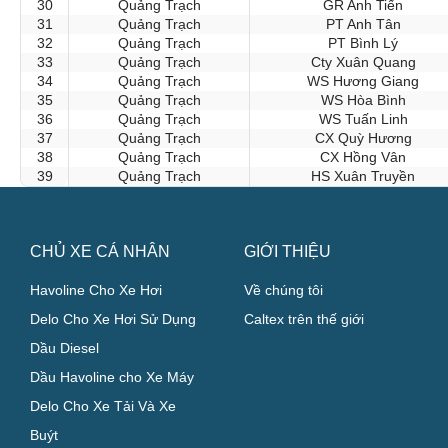
30
Quảng Trạch
GR Anh Tiến
31
Quảng Trạch
PT Anh Tân
32
Quảng Trạch
PT Bình Lý
33
Quảng Trạch
Cty Xuân Quang
34
Quảng Trạch
WS Hương Giang
35
Quảng Trạch
WS Hòa Bình
36
Quảng Trạch
WS Tuấn Linh
37
Quảng Trạch
CX Quỳ Hương
38
Quảng Trạch
CX Hồng Vân
39
Quảng Trạch
HS Xuân Truyền
CHỦ XE CÁ NHÂN
GIỚI THIỆU
Havoline Cho Xe Hơi
Về chúng tôi
Delo Cho Xe Hơi Sử Dụng
Caltex trên thế giới
Dầu Diesel
Dầu Havoline cho Xe Máy
Delo Cho Xe Tải Và Xe
Buýt