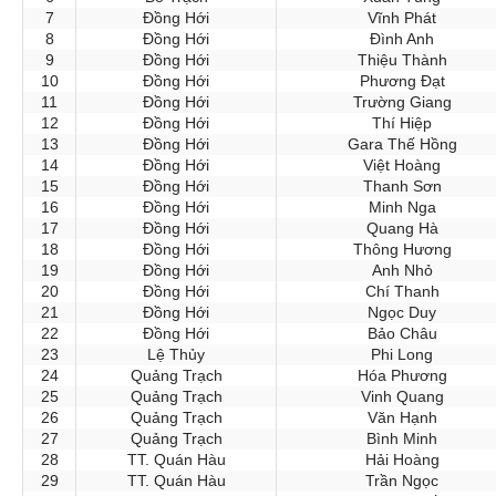
7
Đồng Hới
Vĩnh Phát
8
Đồng Hới
Đình Anh
9
Đồng Hới
Thiệu Thành
10
Đồng Hới
Phương Đạt
11
Đồng Hới
Trường Giang
12
Đồng Hới
Thí Hiệp
13
Đồng Hới
Gara Thế Hồng
14
Đồng Hới
Việt Hoàng
15
Đồng Hới
Thanh Sơn
16
Đồng Hới
Minh Nga
17
Đồng Hới
Quang Hà
18
Đồng Hới
Thông Hương
19
Đồng Hới
Anh Nhỏ
20
Đồng Hới
Chí Thanh
21
Đồng Hới
Ngọc Duy
22
Đồng Hới
Bảo Châu
23
Lệ Thủy
Phi Long
24
Quảng Trạch
Hóa Phương
25
Quảng Trạch
Vinh Quang
26
Quảng Trạch
Văn Hạnh
27
Quảng Trạch
Bình Minh
28
TT. Quán Hàu
Hải Hoàng
29
TT. Quán Hàu
Trần Ngọc