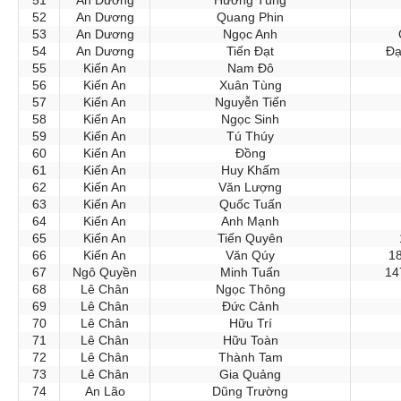
52
An Dương
Quang Phin
53
An Dương
Ngọc Anh
54
An Dương
Tiến Đạt
Đạ
55
Kiến An
Nam Đô
56
Kiến An
Xuân Tùng
57
Kiến An
Nguyễn Tiến
58
Kiến An
Ngọc Sinh
59
Kiến An
Tú Thúy
60
Kiến An
Đồng
61
Kiến An
Huy Khấm
62
Kiến An
Văn Lượng
63
Kiến An
Quốc Tuấn
64
Kiến An
Anh Mạnh
65
Kiến An
Tiến Quyên
66
Kiến An
Văn Qúy
18
67
Ngô Quyền
Minh Tuấn
14
68
Lê Chân
Ngọc Thông
69
Lê Chân
Đức Cảnh
70
Lê Chân
Hữu Trí
71
Lê Chân
Hữu Toàn
72
Lê Chân
Thành Tam
73
Lê Chân
Gia Quảng
74
An Lão
Dũng Trường