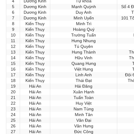
4
Dương Kinh
Tự khoa
5
Dương Kinh
Mạnh Quỳnh
Số 4 Đ
6
Dương Kinh
Duy Anh
T
7
Dương Kinh
Minh Uyến
101 Tổ
8
Kiến Thụy
Minh Trì
9
Kiến Thụy
Hoàng Quý
10
Kiến Thụy
Trường Tuấn
11
Kiến Thụy
Hưng Nhung
12
Kiến Thụy
Tú Quyên
13
Kiến Thụy
Hưng Thành
Th
14
Kiến Thụy
Hữu Vinh
Th
15
Kiến Thụy
Quang Hưng
16
Kiến Thụy
Việt Hưng
17
Kiến Thụy
Linh Anh
Đội 
18
Kiến Thụy
Thái Đạt
Thô
19
Hải An
Hải Đăng
20
Hải An
Xuân Hạnh
21
Hải An
Tuấn Toàn
22
Hải An
Huy Việt
23
Hải An
Nam Tùng
24
Hải An
Minh Tân
25
Hải An
Văn Đại
26
Hải An
Văn Hưng
27
Hải An
Đức Công