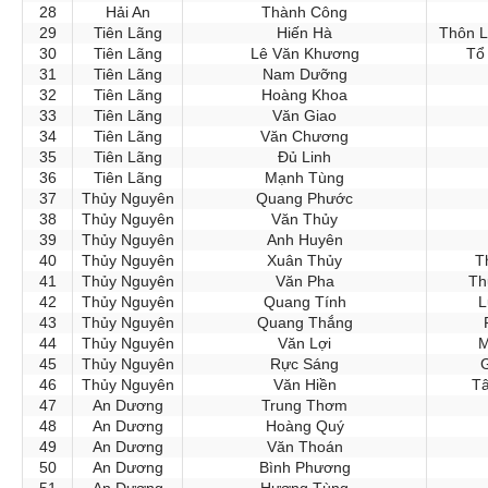
28
Hải An
Thành Công
29
Tiên Lãng
Hiến Hà
Thôn L
30
Tiên Lãng
Lê Văn Khương
Tổ 
31
Tiên Lãng
Nam Dưỡng
32
Tiên Lãng
Hoàng Khoa
33
Tiên Lãng
Văn Giao
34
Tiên Lãng
Văn Chương
35
Tiên Lãng
Đủ Linh
36
Tiên Lãng
Mạnh Tùng
37
Thủy Nguyên
Quang Phước
38
Thủy Nguyên
Văn Thủy
39
Thủy Nguyên
Anh Huyên
40
Thủy Nguyên
Xuân Thủy
T
41
Thủy Nguyên
Văn Pha
Th
42
Thủy Nguyên
Quang Tính
L
43
Thủy Nguyên
Quang Thắng
44
Thủy Nguyên
Văn Lợi
M
45
Thủy Nguyên
Rực Sáng
G
46
Thủy Nguyên
Văn Hiền
Tâ
47
An Dương
Trung Thơm
48
An Dương
Hoàng Quý
49
An Dương
Văn Thoán
50
An Dương
Bình Phương
51
An Dương
Hương Tùng