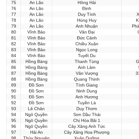
75
An Lão
Hông Hải
76
An Lão
Định
77
An Lão
Duy Tính
X
78
An Lão
Hùng Huy
K
79
An Lão
Anh Nhuận
Phà
80
Vĩnh Bảo
Văn Đại
81
Vĩnh Bảo
Đức Cảnh
82
Vĩnh Bảo
Chiều Xuân
83
Vĩnh Bảo
Ngọc Long
84
Vĩnh Bảo
Tuyết Du
85
Hồng Bàng
Thanh Tùng
G
86
Hồng Bàng
Anh Lâm
87
Hồng Bàng
Văn Vượng
3
88
Hồng Bàng
Quang Thịnh
89
Đồ Sơn
Tính Giang
90
Đồ Sơn
Ninh Dung
91
Đồ Sơn
Anh Hương
92
Đồ Sơn
Tuyền Là
93
Lê Chân
Duy Thơm
94
Ngô Quyền
Sơn Dầu Thải
95
Ngô Quyền
Chị Hòa Bãi 1
96
Ngô Quyền
Cây Xăng Anh Tức
97
Hải An
Cây Xăng Hoa Phượng
98
Thủy Nguyên
Xuân Dưỡng