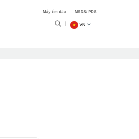
Máy tìm dầu
MSDS/ PDS
VN