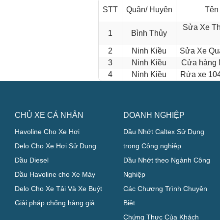
STT
Quận/ Huyện
Tên
Sửa Xe Th
1
Bình Thủy
2
Ninh Kiều
Sửa Xe Qu
3
Ninh Kiều
Cửa hàng 
4
Ninh Kiều
Rửa xe 10
CHỦ XE CÁ NHÂN
DOANH NGHIỆP
Havoline Cho Xe Hơi
Dầu Nhớt Caltex Sử Dụng
Delo Cho Xe Hơi Sử Dụng
trong Công nghiệp
Dầu Diesel
Dầu Nhớt theo Ngành Công
Dầu Havoline cho Xe Máy
Nghiệp
Delo Cho Xe Tải Và Xe Buýt
Các Chương Trình Chuyên
Giải pháp chống hàng giả
Biệt
Chứng Thực Của Khách