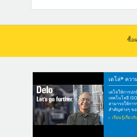
ซื้
เดโล่® ความแ
เดโล่ให้การปกป
เทคโนโลยี ISOS
สามารถให้การปกป
สำคัญต่างๆ ของ
เรียนรู้เกี่ย