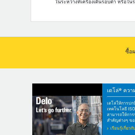
ในระหว่างที่เครื่องเดินรอบต่ำ หรือในร
ซื้
เดโล่® ความแ
เดโล่ให้การปกป
เทคโนโลยี ISOS
สามารถให้การปกป
สำคัญต่างๆ ของ
เรียนรู้เกี่ย