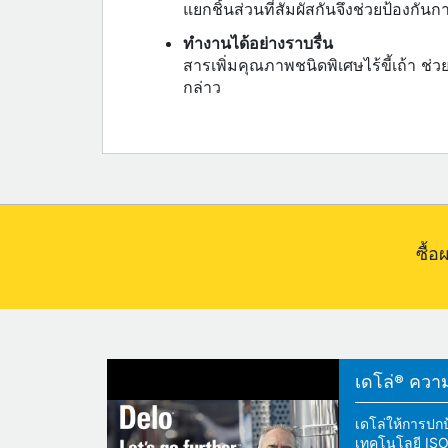
แยกชิ้นส่วนที่สัมผัสกันจึงช่วยป้องกัน
ทำงานได้อย่างราบรื่น
สารเพิ่มคุณภาพชนิดพิเศษไร้ขี้เถ้า ช
กล่าว
ซื้
เดโล่® ความแ
เดโล่ให้การปกป
เทคโนโลยี ISOS