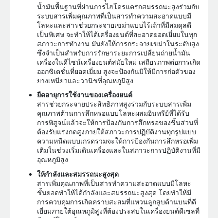
น้ำมันพื้นฐานที่ผ่านการไฮโดรแครกสมรรถนะสูงร่วมกับ
ระบบสารเพิ่มคุณภาพที่เป็นสารทำความสะอาดแบบมี
โลหะและสารช่วยกระจายเขม่าแบบไร้เถ้าที่มีสมดุลดี
เป็นพิเศษ จะทำให้ได้เครื่องยนต์ที่สะอาดยอดเยี่ยมในทุก
สภาวะการทำงาน มันยังให้การกระจายเขม่าในระดับสูง
ซึ่งจำเป็นสำหรับการรักษาระยะการเปลี่ยนถ่ายน้ำมัน
เครื่องในดีไซน์เครื่องยนต์สมัยใหม่ เสถียรภาพต่อการเกิด
ออกซิเดชั่นที่ยอดเยี่ยม สูงจะป้องกันมิให้มีการก่อตัวของ
ยางเหนียวและวานิชที่อุณหภูมิสูง
ยืดอายุการใช้งานของเครื่องยนต์
สารช่วยกระจายประสิทธิภาพสูงร่วมกับระบบสารเพิ่ม
คุณภาพต้านการสึกหรอแบบโลหะผสมอินทรีย์ที่ได้รับ
การพิสูจน์แล้วจะให้การป้องกันการสึกหรอของชิ้นส่วนที่
ต้องรับแรงกดสูงภายใต้สภาวะการปฏิบัติงานทุกรูปแบบ
ความหนืดแบบเกรดรวมจะให้การป้องกันการสึกหรอเพิ่ม
เติมในช่วงเริ่มเดินเครื่องและในสภาวะการปฏิบัติงานที่มี
อุณหภูมิสูง
ให้กำลังและสมรรถนะสูงสุด
สารเพิ่มคุณภาพที่เป็นสารทำความสะอาดแบบมีโลหะ
ชั้นยอดทำให้ได้กำลังและสมรรถนะสูงสุด โดยทำให้มี
การควบคุมการเกิดคราบสะสมที่แหวนลูกสูบด้านบนที่ดี
เยี่ยมภายใต้อุณหภูมิสูงที่ต้องประสบในเครื่องยนต์ดีเซลที่