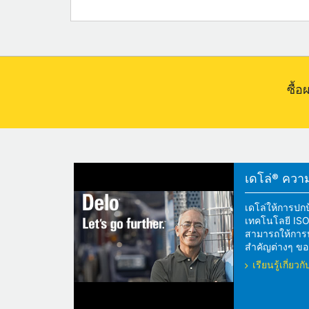
ซื้
เดโล่® ความแ
เดโล่ให้การปกป
เทคโนโลยี ISOS
สามารถให้การปกป
สำคัญต่างๆ ของ
เรียนรู้เกี่ย