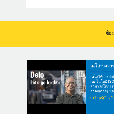
ซื้
เดโล่® ความแ
เดโล่ให้การปกป
เทคโนโลยี ISOS
สามารถให้การปกป
สำคัญต่างๆ ของ
เรียนรู้เกี่ย