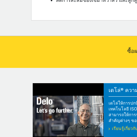
ลดการสะสมของเขม่าที่วาล์ว และลูกสู
ซื้
เดโล่® ความแ
เดโล่ให้การปกป
เทคโนโลยี ISOS
สามารถให้การปกป
สำคัญต่างๆ ของ
เรียนรู้เกี่ย