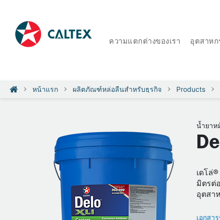
ความแตกต่างของเรา
อุตสาหก
หน้าแรก
ผลิตภัณฑ์หล่อลื่นสำหรับธุรกิจ
Products
น้ำยาหม
De
เดโล่®
มิตรต่
อุตสาห
เอกสารข