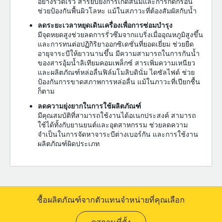
อย่างรวดเร็ว สารยับยั้งการเกิดสนิมและการกัดกร่อน
ช่วยป้องกันพื้นผิวโลหะ แม้ในสภาวะที่ต้องสัมผัสกับน้ำ
ลดระยะเวลาหยุดเดินเครื่องเพื่อการซ่อมบำรุง
มีจุดหยดสูงช่วยลดการรั่วซึมจากแบริ่งเมื่ออุณหภูมิสูงขึ้น
และการทนต่อปฏิกิริยาออกซิเดชั่นที่ยอดเยี่ยม ช่วยยืด
อายุจาระบีให้ยาวนานขึ้น มีความสามารถในการกันน้ำ
ของสารอุ้มน้ำลิเทียมคอมเพล็กซ์ สารเพิ่มความเหนียว
และผลิตภัณฑ์หล่อลื่นฟิล์มโมลิบดินั่ม ไดซัลไฟด์ ช่วย
ป้องกันการขาดสภาพการหล่อลื่น แม้ในภาวะที่เปียกชื้น
ก็ตาม
ลดความยุ่งยากในการใช้ผลิตภัณฑ์
มีคุณสมบัติที่สามารถใช้งานได้อเนกประสงค์ สามารถ
ใช้ได้ทั้งกับยานยนต์และอุตสาหกรรม ช่วยลดความ
จำเป็นในการจัดหาจาระบีต่างเบอร์กัน และการใช้งาน
ผลิตภัณฑ์ผิดประเภท
ซื้อผลิตภัณฑ์จากตัวแทนจำหน่ายที่คุณเลือก