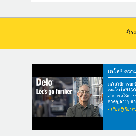
ซื้
เดโล่® ความแ
เดโล่ให้การปกป
เทคโนโลยี ISOS
สามารถให้การปกป
สำคัญต่างๆ ของ
เรียนรู้เกี่ย