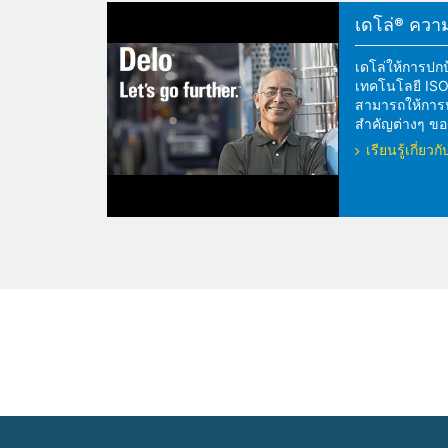
เดโล่® ความแ
เดโล่ให้การปกป
เทคโนโลยี ISOS
สามารถให้การปกป
สำคัญต่างๆ ของ
เรียนรู้เกี่ย