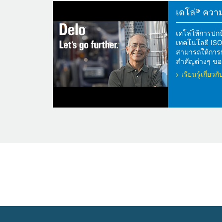
เดโล่® ความแ
เดโล่ให้การปกป
เทคโนโลยี ISOS
สามารถให้การปกป
สำคัญต่างๆ ของ
เรียนรู้เกี่ย