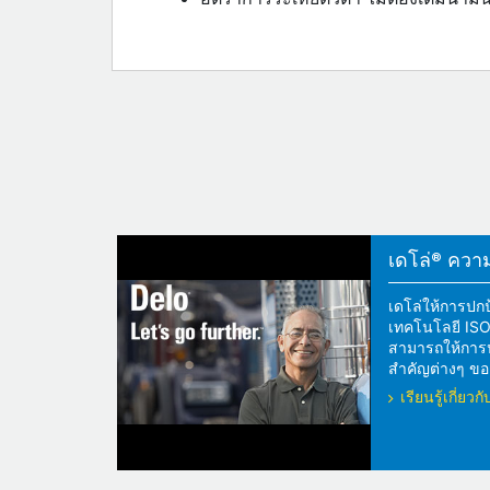
เดโล่® ความแ
เดโล่ให้การปกป
เทคโนโลยี ISOS
สามารถให้การปกป
สำคัญต่างๆ ของ
เรียนรู้เกี่ย