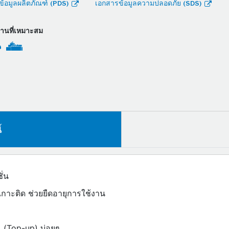
้อมูลผลิตภัณฑ์ (PDS)
เอกสารข้อมูลความปลอดภัย (SDS)
งานที่เหมาะสม
์
ั่น
าะติด ช่วยยืดอายุการใช้งาน
ัน (Top-up) บ่อยๆ