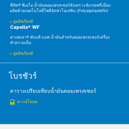
ซีทัส® พีเอโอ น้ำมันคอมเพรสเซอร์สังเคราะห์เกรดพรีเมี่ยม
ผลิตด้วยเทคโนโลยีโพลีอัลฟาโอเลฟิน (Polyalphaolefin)
ดูผลิตภัณฑ์
Capella® WF
คาเพลล่า® ดับบลิวเอฟ น้ำมันสำหรับคอมเพรสเซอร์เครื่อง
ทำความเย็น
ดูผลิตภัณฑ์
โบรชัวร์
ตารางเปรียบเทียบน้ำมันคอมเพรสเซอร์
ดาวน์โหลด