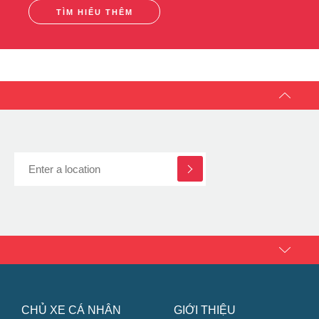
Chinh Phục Động Cơ với Công Nghệ C.O.R.E + + và
ZoomTech
TÌM HIỂU THÊM