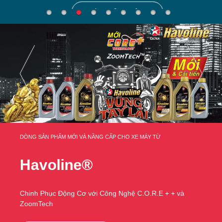
TÌM HIỂU THÊM
DÒNG SẢN PHẨM MỚI VÀ NẦNG CẤP CHO XE MÁY TỪ
Havoline®