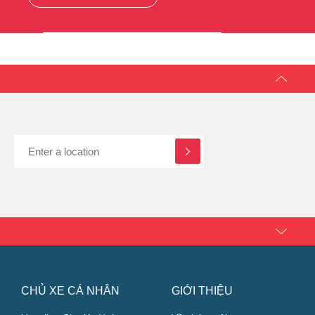
Chinh Phục Động Cơ với Công Nghệ C.O.R.E + + và
ZoomTech
TÌM HIỂU THÊM