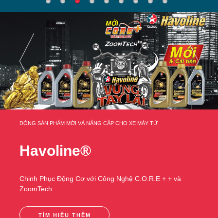
TÌM HIỂU THÊM
DÒNG SẢN PHẨM MỚI VÀ NẦNG CẤP CHO XE MÁY TỪ
Havoline®