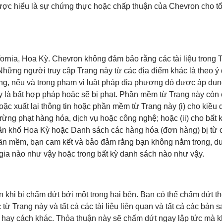
được hiểu là sự chứng thực hoặc chấp thuận của Chevron cho tổ 
ornia, Hoa Kỳ. Chevron không đảm bảo rằng các tài liệu trong 
Những người truy cập Trang này từ các địa điểm khác là theo ý 
ng, nếu và trong phạm vi luật pháp địa phương đó được áp dụn
y là bất hợp pháp hoặc sẽ bị phạt. Phần mềm từ Trang này còn 
ặc xuất lại thông tin hoặc phần mềm từ Trang này (i) cho kiều
ừng phạt hàng hóa, dịch vụ hoặc công nghệ; hoặc (ii) cho bất 
Ngân khố Hoa Kỳ hoặc Danh sách các hàng hóa (đơn hàng) bị từ
ần mềm, bạn cam kết và bảo đảm rằng bạn không nằm trong, dướ
gia nào như vậy hoặc trong bất kỳ danh sách nào như vậy.
 khi bị chấm dứt bởi một trong hai bên. Bạn có thể chấm dứt t
 từ Trang này và tất cả các tài liệu liên quan và tất cả các bản 
y hay cách khác. Thỏa thuận này sẽ chấm dứt ngay lập tức mà 