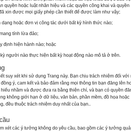
n quyền hoặc luật nhãn hiệu và các quyền công khai và quyền r
đã xin được mọi giấy phép cần thiết để được làm như vậy;
n dạng hoặc đơn vị công tác dưới bất kỳ hình thức nào;
n mang tính lừa đảo;
uy định hiện hành nào; hoặc
 kỳ người nào thực hiện bất kỳ hoạt động nào mô tả ở trên.
ng
iết suy xét khi sử dụng Trang này. Bạn chịu trách nhiệm đối với 
đồng ý, cam kết và bảo đảm rằng mọi thông tin bạn đăng lên ho
 hiểu nhầm và được đưa ra bằng thiện chí, và bạn có quyền đăn
g không giới hạn ở dữ liệu, văn bản, phần mềm, đồ họa hoặc bấ
g, đều thuộc trách nhiệm duy nhất của bạn..
 cầu
 xét các ý tưởng không do yêu cầu, bao gồm các ý tưởng quả