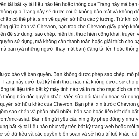
ền tải bất kỳ tài liệu nào lên hoặc thông qua Trang này mà bạn
oặc thông qua Trang này sẽ được coi là không bảo mật và không
chấp có thể phát sinh về quyền sở hữu các ý tưởng. Trừ khi có
riêng giữa bạn và Chevron, bạn trao cho Chevron giấy phép khô
yền để sử dụng, sao chép, hiển thị, thực hiện công khai, truyền
quyền sử dụng, mà không cần thanh toán hoặc giải thích cho b
 mà bạn (và những người thay mặt bạn) đăng tải lên hoặc thông
 được bảo vệ bản quyền. Bạn không được phép sao chép, mô phỏng
u từ Trang này dưới bất kỳ hình thức nào mà không được sự cho
ống tài liệu trên bất kỳ máy tính nào và in ra cho mục đích cá n
 thông báo độc quyền khác. Viêc sửa đổi tài liệu hoặc sử dụng 
quyền sở hữu khác của Chevron. Bạn phải xin trước Chevron gi
gồm sao chép và phân phối nhiều bản sao hoặc liên kết đến bất
x.com/rmc-asia). Bạn nên gửi yêu cầu xin giấy phép đồng ý như
ụng bất kỳ tài liệu nào như vậy trên bất kỳ trang web hoặc môi
 cơ sở dữ liệu và các quyền biên soạn và sở hữu trí tuệ khác, d