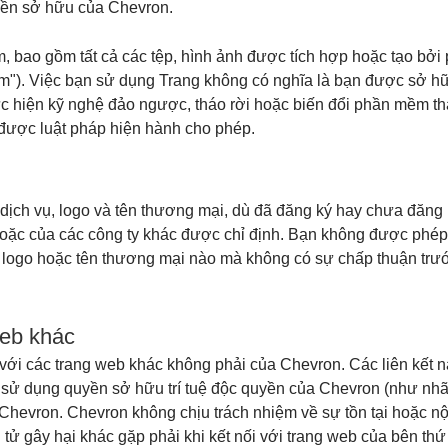
yền sở hữu của Chevron.
bao gồm tất cả các tệp, hình ảnh được tích hợp hoặc tạo bởi 
m"). Việc bạn sử dụng Trang không có nghĩa là bạn được sở
hực hiện kỹ nghệ đảo ngược, tháo rời hoặc biến đổi phần mềm 
i được luật pháp hiện hành cho phép.
 dịch vụ, logo và tên thương mại, dù đã đăng ký hay chưa đăng
oặc của các công ty khác được chỉ định. Bạn không được phép 
ụ, logo hoặc tên thương mại nào mà không có sự chấp thuận tr
web khác
 với các trang web khác không phải của Chevron. Các liên kết nà
ể sử dụng quyền sở hữu trí tuệ độc quyền của Chevron (như nhãn
 Chevron. Chevron không chịu trách nhiệm về sự tồn tại hoặc nộ
n tử gây hại khác gặp phải khi kết nối với trang web của bên thứ