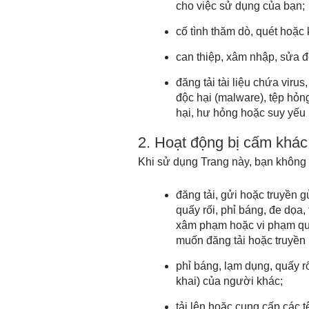
cho việc sử dụng của bạn;
cố tình thăm dò, quét hoặc
can thiệp, xâm nhập, sửa đ
đăng tải tài liệu chứa vir
độc hại (malware), tệp hỏn
hại, hư hỏng hoặc suy yếu
2. Hoạt động bị cấm khác
Khi sử dụng Trang này, bạn không
đăng tải, gửi hoặc truyền g
quấy rối, phỉ báng, đe dọa,
xâm phạm hoặc vi phạm quy
muốn đăng tải hoặc truyền 
phỉ báng, lạm dụng, quấy r
khai) của người khác;
tải lên hoặc cung cấp các 