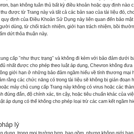
vron, bạn không tuân thủ bất kỳ điều khoản hoặc quy định nào 
ệu thu được từ Trang này và tất cả các bản sao của tài liệu đó, c
 quy định của Điều Khoản Sử Dụng này liên quan đến bảo mật 
ười dùng, từ chối trách nhiệm, giới hạn trách nhiệm, bồi thường
hấm dứt thỏa thuận này.
 cung cấp "như thực trạng" và không đi kèm với bảo đảm dưới bấ
đủ nhất được cho phép theo luật áp dụng, Chevron không đưa r
ng giới hạn ở những bảo đảm ngầm hiểu về tính thương mại 
m rằng các chức năng có trong tài liệu sẽ không bị gián đoạn h
 hoặc máy chủ cung cấp Trang này không có virus hoặc các thà
 đúng đắn, độ chính xác, tin cậy, hoặc tiêu chuẩn khác của vi
uật áp dụng có thể không cho phép loại trừ các cam kết ngầm hiểu
pháp lý
áp dụng, trong mọi trường hợp, bao gồm, nhưng không giới hạn 