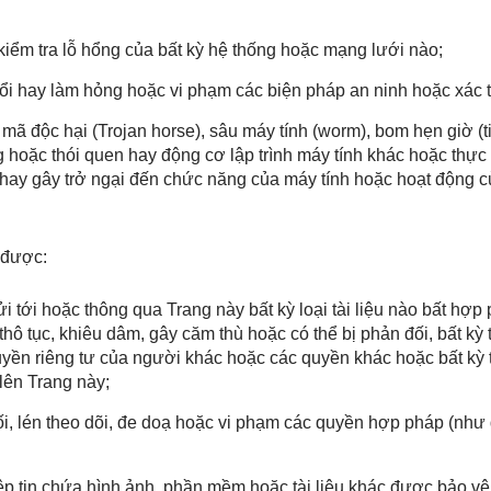
 kiểm tra lỗ hổng của bất kỳ hệ thống hoặc mạng lưới nào;
ổi hay làm hỏng hoặc vi phạm các biện pháp an ninh hoặc xác 
us, mã độc hại (Trojan horse), sâu máy tính (worm), bom hẹn giờ
g hoặc thói quen hay động cơ lập trình máy tính khác hoặc thực 
 hay gây trở ngại đến chức năng của máy tính hoặc hoạt động c
 được:
ửi tới hoặc thông qua Trang này bất kỳ loại tài liệu nào bất hợp 
 thô tục, khiêu dâm, gây căm thù hoặc có thể bị phản đối, bất kỳ 
ền riêng tư của người khác hoặc các quyền khác hoặc bất kỳ t
lên Trang này;
ối, lén theo dõi, đe doạ hoặc vi phạm các quyền hợp pháp (như
tệp tin chứa hình ảnh, phần mềm hoặc tài liệu khác được bảo vệ 