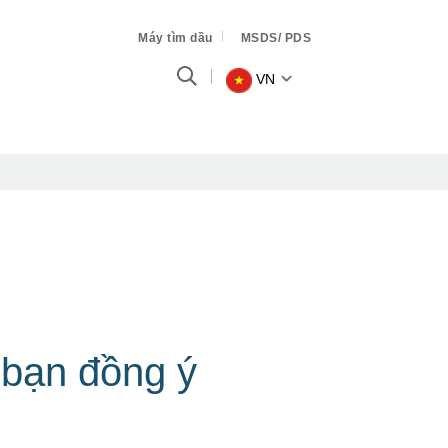
Máy tìm dầu
MSDS/ PDS
VN
 bạn đồng ý