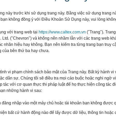
g này trước khi sử dụng trang này. Bằng việc sử dụng trang nà
ạn không đồng ý với Điều Khoản Sử Dụng này, vui lòng không
ng với trang web tại
https://www.caltex.com.vn
("Trang"). Tran
e. Ltd. ("Chevron") và không nên nhầm lẫn với các trang web k
ặc nhãn hiệu hay không. Bạn nên kiểm tra từng trang bạn truy c
g của bên thứ ba hay chưa.
ình vi phạm chính sách bảo mật của Trang này. Bất kỳ hành vi 
oặc dân sự. Chúng tôi sẽ điều tra mọi cáo buộc hoặc nghi ngờ 
ợp tác với cơ quan thực thi pháp luật để họ thực hiện công tác 
ạn những hành vi sau:
h đăng nhập vào một máy chủ hoặc tài khoản bạn không được q
 hiện bất cứ hành động nào để lấy được dữ liệu, thông tin hoặ