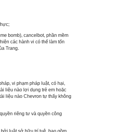
thực;
 (time bomb), cancelbot, phần mềm
hiện các hành vi có thể làm tổn
ủa Trang.
pháp, vi phạm pháp luật, có hại,
tài liệu nào lợi dụng trẻ em hoặc
ài liệu nào Chevron tự thấy không
 quyền riêng tư và quyền công
bởi luật sở hữu trí tuệ, bao gồm