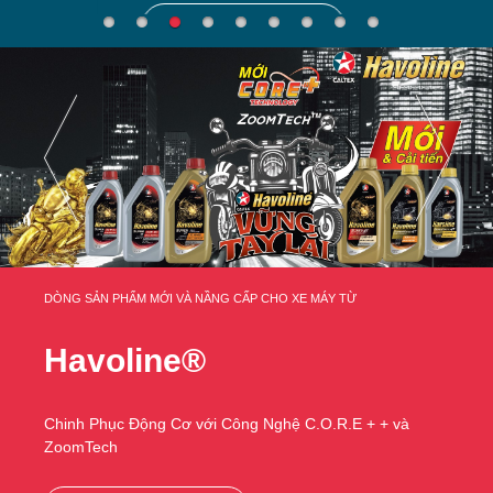
TÌM HIỂU THÊM
DÒNG SẢN PHẨM MỚI VÀ NẦNG CẤP CHO XE MÁY TỪ
Havoline®