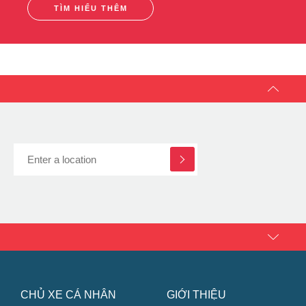
Chinh Phục Động Cơ với Công Nghệ C.O.R.E + + và
ZoomTech
TÌM HIỂU THÊM