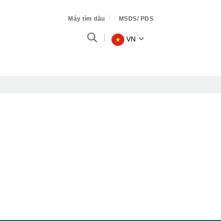
Máy tìm dầu
MSDS/ PDS
VN