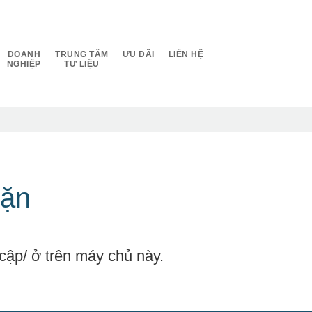
DOANH
TRUNG TÂM
ƯU ĐÃI
LIÊN HỆ
NGHIỆP
TƯ LIỆU
hặn
cập/ ở trên máy chủ này.