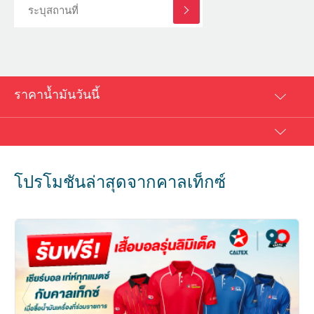
ราคาน้ำมันวันนี้
โปรโมชันล่าสุดจากคาลเท็กซ์