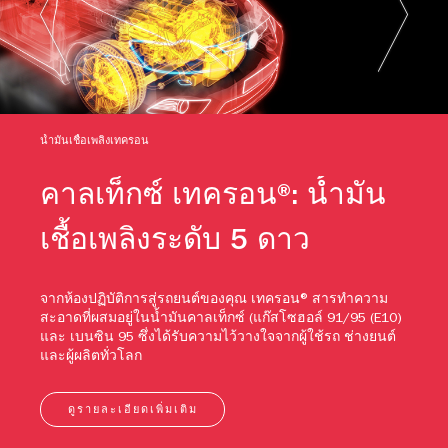
น้ำมันเชื้อเพลิงเทครอน
คาลเท็กซ์ เทครอน®: น้ำมัน
เชื้อเพลิงระดับ 5 ดาว
จากห้องปฏิบัติการสู่รถยนต์ของคุณ เทครอน® สารทำความ
สะอาดที่ผสมอยู่ในน้ำมันคาลเท็กซ์ (แก๊สโซฮอล์ 91/95 (E10)
และ เบนซิน 95 ซึ่งได้รับความไว้วางใจจากผู้ใช้รถ ช่างยนต์
และผู้ผลิตทั่วโลก
ดูรายละเอียดเพิ่มเติม