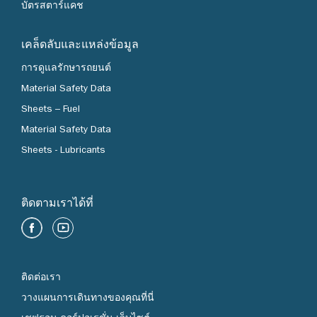
บัตรสตาร์แคช
เคล็ดลับและแหล่งข้อมูล
การดูแลรักษารถยนต์
Material Safety Data
Sheets – Fuel
Material Safety Data
Sheets - Lubricants
ติดตามเราได้ที่
ติดต่อเรา
วางแผนการเดินทางของคุณที่นี่