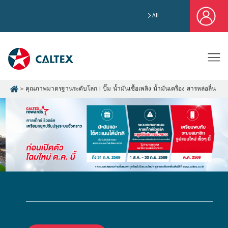
All
คุณภาพมาตรฐานระดับโลก l ปั๊ม น้ำมันเชื้อเพลิง น้ำมันเครื่อง สารหล่อลื่น