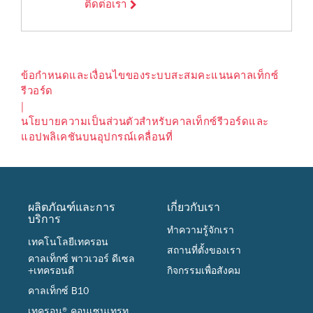
ติดต่อเรา
ข้อกำหนดและเงื่อนไขของระบบสะสมคะแนนคาลเท็กซ์
รีวอร์ด
|
นโยบายความเป็นส่วนตัวสำหรับคาลเท็กซ์รีวอร์ดและ
แอปพลิเคชันบนอุปกรณ์เคลื่อนที่
ผลิตภัณฑ์และการ
เกี่ยวกับเรา
บริการ
ทำความรู้จักเรา
เทคโนโลยีเทครอน
สถานที่ตั้งของเรา
คาลเท็กซ์ พาวเวอร์ ดีเซล
+เทครอนดี
กิจกรรมเพื่อสังคม
คาลเท็กซ์ B10
เทครอน® คอนเซนเทรท