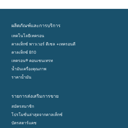
ผลิตภัณฑ์และการบริการ
เทคโนโลยีเทครอน
คาลเท็กซ์ พาวเวอร์ ดีเซล +เทครอนดี
คาลเท็กซ์ B10
เทครอน® คอนเซนเทรท
น้ำมันเครื่องคุณภาพ
ราคาน้ำมัน
รายการส่งเสริมการขาย
สมัครสมาชิก
โปรโมชั่นล่าสุดจากคาลเท็กซ์
บัตรสตาร์แคช