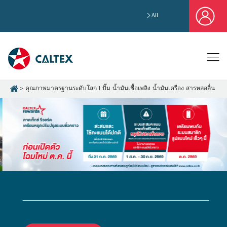
All
คุณภาพมาตรฐานระดับโลก l ปั๊ม น้ำมันเชื้อเพลิง น้ำมันเครื่อง สารหล่อลื่น