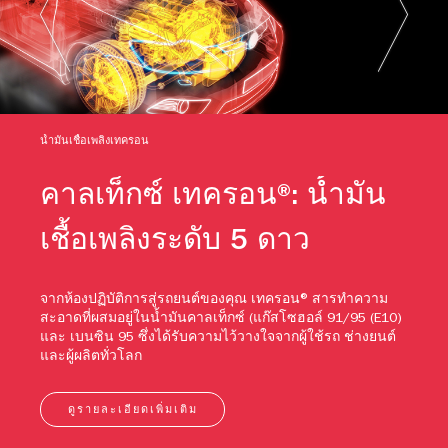
น้ำมันเชื้อเพลิงเทครอน
คาลเท็กซ์ เทครอน®: น้ำมัน
เชื้อเพลิงระดับ 5 ดาว
จากห้องปฏิบัติการสู่รถยนต์ของคุณ เทครอน® สารทำความ
สะอาดที่ผสมอยู่ในน้ำมันคาลเท็กซ์ (แก๊สโซฮอล์ 91/95 (E10)
และ เบนซิน 95 ซึ่งได้รับความไว้วางใจจากผู้ใช้รถ ช่างยนต์
และผู้ผลิตทั่วโลก
ดูรายละเอียดเพิ่มเติม