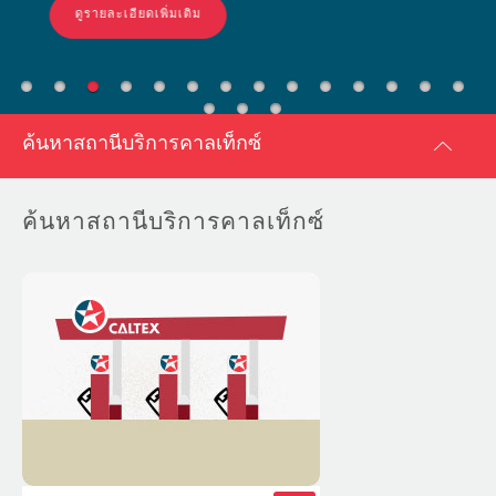
ดูรายละเอียดเพิ่มเติม
ค้นหาสถานีบริการคาลเท็กซ์
ค้นหาสถานีบริการคาลเท็กซ์