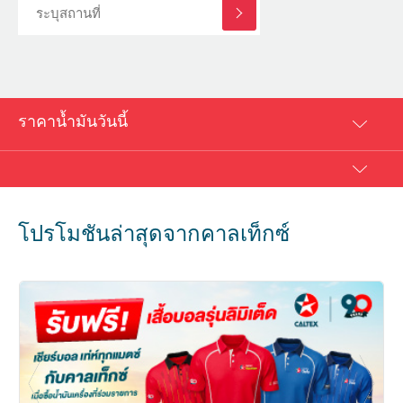
ราคาน้ำมันวันนี้
โปรโมชันล่าสุดจากคาลเท็กซ์