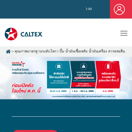
All
คุณภาพมาตรฐานระดับโลก l ปั๊ม น้ำมันเชื้อเพลิง น้ำมันเครื่อง สารหล่อลื่น