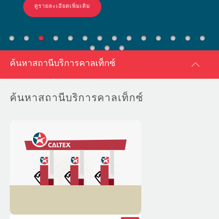
ดูรายละเอียดเพิ่มเติม
ค้นหาสถานีบริการคาลเท็กซ์
ค้นหาสถานีบริการคาลเท็กซ์