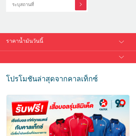
ราคาน้ำมันวันนี้
โปรโมชันล่าสุดจากคาลเท็กซ์