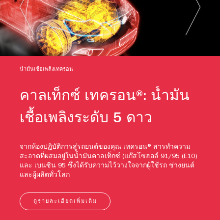
น้ำมันเชื้อเพลิงเทครอน
คาลเท็กซ์ เทครอน®: น้ำมัน
เชื้อเพลิงระดับ 5 ดาว
จากห้องปฏิบัติการสู่รถยนต์ของคุณ เทครอน® สารทำความ
สะอาดที่ผสมอยู่ในน้ำมันคาลเท็กซ์ (แก๊สโซฮอล์ 91/95 (E10)
และ เบนซิน 95 ซึ่งได้รับความไว้วางใจจากผู้ใช้รถ ช่างยนต์
และผู้ผลิตทั่วโลก
ดูรายละเอียดเพิ่มเติม