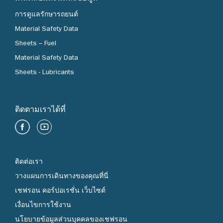
8. สามารถดูรายชื่อสถานีฯที่ร่วมรายการสำหรับส่วนลด
การดูแลรักษารถยนต์
ผลิตภัณฑ์น้ำมันพาวเวอร์ดีเซล เทครอนดี ได้
ที่นี่
หรือที่
พิกัด
Material Safety Data
ปั๊มคาลเท็กซ์ที่มีน้ำมันพาวเวอร์ดีเซล
สำหรับผลิตภัณฑ์น้ำมันคาลเท๊กซ์ เทครอน โกลด์ 95
Sheets – Fuel
สามารถตรวจสอบได้
ที่นี่
หรือที่
พิกัดปั๊มคาลเท๊กซ์ที่มีน้ำมัน
Material Safety Data
คาลเท๊กซ์ เทครอน โกลด 95
Sheets - Lubricants
9. หากไม่ใช้คูปองภายในระยะเวลารายการที่กำหนดข้างต้น
ถือว่าสละสิทธิ์ และเมื่อกดใช้คูปองส่วนลดน้ำมันนี้ จะต้องใช้
ภายใน 60 นาทีนับจากกดใช้คูปอง หากไม่ได้ใช้คูปอง
ติดตามเราได้ที่
ส่วนลดน้ำมันภายในเวลาดังกล่าวจะไม่สามารถใช้คูปอง
ส่วนลดได้อีก
10. จำกัดการใช้คูปอง 1 (หนึ่ง) คูปอง ต่อ การเติมน้ำมัน 1
(หนึ่ง) ครั้ง /ใบเสร็จ และไม่สามารถใช้ร่วมกับคูปองส่วนลด
อื่นได้
ติดต่อเรา
วางแผนการเดินทางของคุณที่นี่
11. คูปองนี้ ไม่สามารถใช้ร่วมกับการชำระค่าน้ำมันผ่านบัต
เชฟรอน คอร์ปอเรชั่น เว็บไซต์
รสตาร์การ์ด (Star Card) หรือการชำระเงินผ่าน
แอปพลิเคชัน CaltexGO ได้
เงื่อนไขการใช้งาน
นโยบายข้อมูลส่วนบุคคลของเชฟรอน