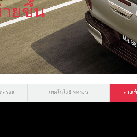
ายขึ้น
เทครอน
เทคโนโลยีเทครอน
คาลเท