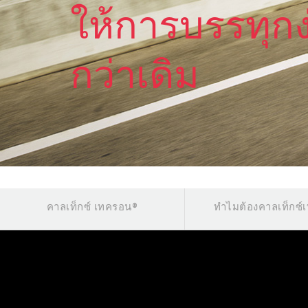
ให้การบรรทุกง่
กว่าเดิม
คาลเท็กซ์ เทครอน®
ทำไมต้องคาลเท็กซ์