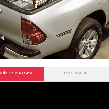
็กซ์ดีเซล เทครอน®ดี
คำถามที่พบบ่อย