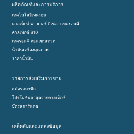
ผลิตภัณฑ์และการบริการ
เทคโนโลยีเทครอน
คาลเท็กซ์ พาวเวอร์ ดีเซล +เทครอนดี
คาลเท็กซ์ B10
เทครอน® คอนเซนเทรท
น้ำมันเครื่องคุณภาพ
ราคาน้ำมัน
รายการส่งเสริมการขาย
สมัครสมาชิก
โปรโมชั่นล่าสุดจากคาลเท็กซ์
บัตรสตาร์แคช
เคล็ดลับและแหล่งข้อมูล