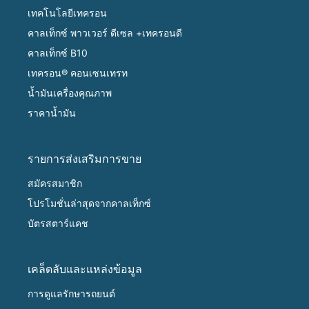
เทคโนโลยีเทครอน
คาลเท็กซ์ พาวเวอร์ ดีเซล +เทครอนดี
คาลเท็กซ์ B10
เทครอน® คอนเซนเทรท
น้ำมันเครื่องคุณภาพ
ราคาน้ำมัน
รายการส่งเสริมการขาย
สมัครสมาชิก
โปรโมชั่นล่าสุดจากคาลเท็กซ์
บัตรสตาร์แคช
เคล็ดลับและแหล่งข้อมูล
การดูแลรักษารถยนต์