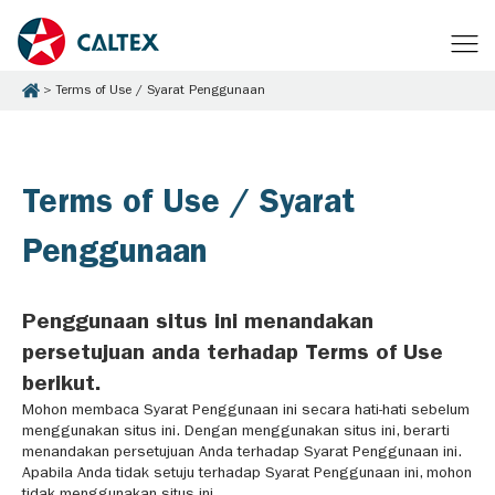
Terms of Use / Syarat Penggunaan
Terms of Use / Syarat
Penggunaan
Penggunaan situs ini menandakan
persetujuan anda terhadap Terms of Use
berikut.
Mohon membaca Syarat Penggunaan ini secara hati-hati sebelum
menggunakan situs ini. Dengan menggunakan situs ini, berarti
menandakan persetujuan Anda terhadap Syarat Penggunaan ini.
Apabila Anda tidak setuju terhadap Syarat Penggunaan ini, mohon
tidak menggunakan situs ini.