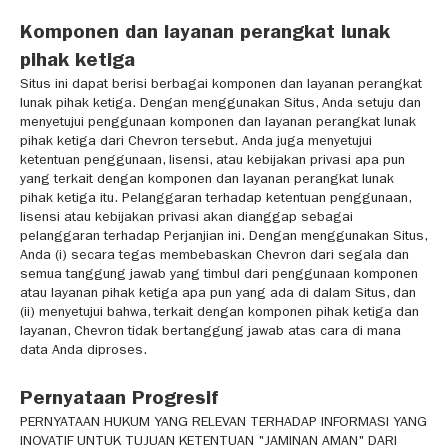
Komponen dan layanan perangkat lunak
pihak ketiga
Situs ini dapat berisi berbagai komponen dan layanan perangkat
lunak pihak ketiga. Dengan menggunakan Situs, Anda setuju dan
menyetujui penggunaan komponen dan layanan perangkat lunak
pihak ketiga dari Chevron tersebut. Anda juga menyetujui
ketentuan penggunaan, lisensi, atau kebijakan privasi apa pun
yang terkait dengan komponen dan layanan perangkat lunak
pihak ketiga itu. Pelanggaran terhadap ketentuan penggunaan,
lisensi atau kebijakan privasi akan dianggap sebagai
pelanggaran terhadap Perjanjian ini. Dengan menggunakan Situs,
Anda (i) secara tegas membebaskan Chevron dari segala dan
semua tanggung jawab yang timbul dari penggunaan komponen
atau layanan pihak ketiga apa pun yang ada di dalam Situs, dan
(ii) menyetujui bahwa, terkait dengan komponen pihak ketiga dan
layanan, Chevron tidak bertanggung jawab atas cara di mana
data Anda diproses.
Pernyataan Progresif
PERNYATAAN HUKUM YANG RELEVAN TERHADAP INFORMASI YANG
INOVATIF UNTUK TUJUAN KETENTUAN "JAMINAN AMAN" DARI