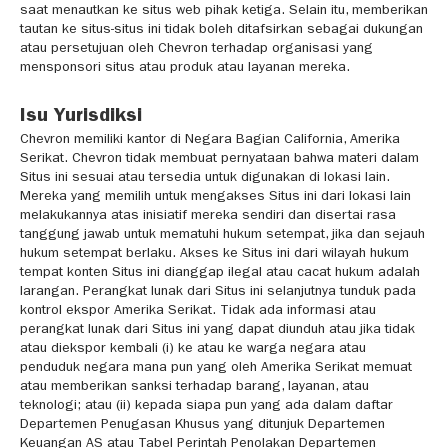
saat menautkan ke situs web pihak ketiga. Selain itu, memberikan
tautan ke situs-situs ini tidak boleh ditafsirkan sebagai dukungan
atau persetujuan oleh Chevron terhadap organisasi yang
mensponsori situs atau produk atau layanan mereka.
Isu Yurisdiksi
Chevron memiliki kantor di Negara Bagian California, Amerika
Serikat. Chevron tidak membuat pernyataan bahwa materi dalam
Situs ini sesuai atau tersedia untuk digunakan di lokasi lain.
Mereka yang memilih untuk mengakses Situs ini dari lokasi lain
melakukannya atas inisiatif mereka sendiri dan disertai rasa
tanggung jawab untuk mematuhi hukum setempat, jika dan sejauh
hukum setempat berlaku. Akses ke Situs ini dari wilayah hukum
tempat konten Situs ini dianggap ilegal atau cacat hukum adalah
larangan. Perangkat lunak dari Situs ini selanjutnya tunduk pada
kontrol ekspor Amerika Serikat. Tidak ada informasi atau
perangkat lunak dari Situs ini yang dapat diunduh atau jika tidak
atau diekspor kembali (i) ke atau ke warga negara atau
penduduk negara mana pun yang oleh Amerika Serikat memuat
atau memberikan sanksi terhadap barang, layanan, atau
teknologi; atau (ii) kepada siapa pun yang ada dalam daftar
Departemen Penugasan Khusus yang ditunjuk Departemen
Keuangan AS atau Tabel Perintah Penolakan Departemen