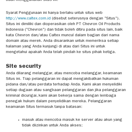
Syarat Penggunaan ini hanya berlaku untuk situs web
http://www.caltex.com.id
(disebut seterusnya dengan "Situs").
Situs ini dimiliki dan dioperasikan oleh PT Chevron Oil Products
Indonesia ("Chevron") dan tidak boleh ditiru pada situs lain, baik
kata Chevron dan/atau Caltex muncul dalam bagian dari nama
domain atau merek. Anda disarankan untuk memeriksa setiap
halaman yang Anda kunjungi di atau dari Situs ini untuk
mengetahui apakah Anda telah pindah ke situs pihak ketiga.
Site security
Anda dilarang melanggar, atau mencoba melanggar, keamanan
Situs ini. Tiap pelanggaran ini dapat mengakibatkan hukuman
pidana dan/atau perdata terhadap Anda. Kami akan menyelidiki
setiap dugaan atau sangkaan pelanggaran dan jika pelanggaran
kriminal dicurigai, kami akan bekerja sama dengan lembaga
penegak hukum dalam penyelidikan mereka. Pelanggaran
keamanan Situs termasuk tanpa batasan:
masuk atau mencoba masuk ke server atau akun yang
tidak diizinkan untuk Anda akses;