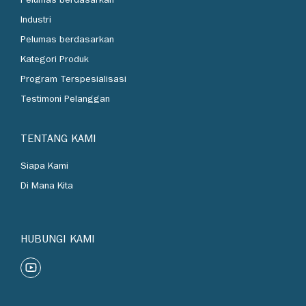
Pelumas berdasarkan
Industri
Pelumas berdasarkan
Kategori Produk
Program Terspesialisasi
Testimoni Pelanggan
TENTANG KAMI
Siapa Kami
Di Mana Kita
HUBUNGI KAMI