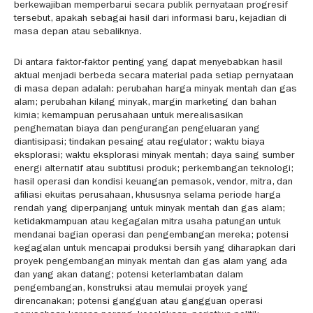
berkewajiban memperbarui secara publik pernyataan progresif
tersebut, apakah sebagai hasil dari informasi baru, kejadian di
masa depan atau sebaliknya.
Di antara faktor-faktor penting yang dapat menyebabkan hasil
aktual menjadi berbeda secara material pada setiap pernyataan
di masa depan adalah: perubahan harga minyak mentah dan gas
alam; perubahan kilang minyak, margin marketing dan bahan
kimia; kemampuan perusahaan untuk merealisasikan
penghematan biaya dan pengurangan pengeluaran yang
diantisipasi; tindakan pesaing atau regulator; waktu biaya
eksplorasi; waktu eksplorasi minyak mentah; daya saing sumber
energi alternatif atau subtitusi produk; perkembangan teknologi;
hasil operasi dan kondisi keuangan pemasok, vendor, mitra, dan
afiliasi ekuitas perusahaan, khususnya selama periode harga
rendah yang diperpanjang untuk minyak mentah dan gas alam;
ketidakmampuan atau kegagalan mitra usaha patungan untuk
mendanai bagian operasi dan pengembangan mereka; potensi
kegagalan untuk mencapai produksi bersih yang diharapkan dari
proyek pengembangan minyak mentah dan gas alam yang ada
dan yang akan datang; potensi keterlambatan dalam
pengembangan, konstruksi atau memulai proyek yang
direncanakan; potensi gangguan atau gangguan operasi