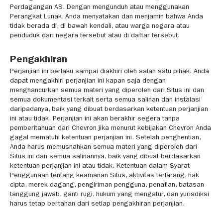
Perdagangan AS. Dengan mengunduh atau menggunakan
Perangkat Lunak, Anda menyatakan dan menjamin bahwa Anda
tidak berada di, di bawah kendali, atau warga negara atau
penduduk dari negara tersebut atau di daftar tersebut.
Pengakhiran
Perjanjian ini berlaku sampai diakhiri oleh salah satu pihak. Anda
dapat mengakhiri perjanjian ini kapan saja dengan
menghancurkan semua materi yang diperoleh dari Situs ini dan
semua dokumentasi terkait serta semua salinan dan instalasi
daripadanya, baik yang dibuat berdasarkan ketentuan perjanjian
ini atau tidak. Perjanjian ini akan berakhir segera tanpa
pemberitahuan dari Chevron jika menurut kebijakan Chevron Anda
gagal mematuhi ketentuan perjanjian ini. Setelah penghentian,
Anda harus memusnahkan semua materi yang diperoleh dari
Situs ini dan semua salinannya, baik yang dibuat berdasarkan
ketentuan perjanjian ini atau tidak. Ketentuan dalam Syarat
Penggunaan tentang keamanan Situs, aktivitas terlarang, hak
cipta, merek dagang, pengiriman pengguna, penafian, batasan
tanggung jawab, ganti rugi, hukum yang mengatur, dan yurisdiksi
harus tetap bertahan dari setiap pengakhiran perjanjian.