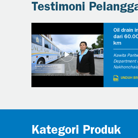
Testimoni Pelangg
Oil drain 
dari 60.0
km
Kawita Parit
Department 
Nakhonchaiai
UNDUH B
Kategori Produk