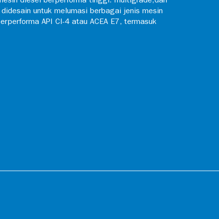
mesin diesel berperforma tinggi. multigrade,dan
 didesain untuk melumasi berbagai jenis mesin
rperforma API CI-4 atau ACEA E7, termasuk