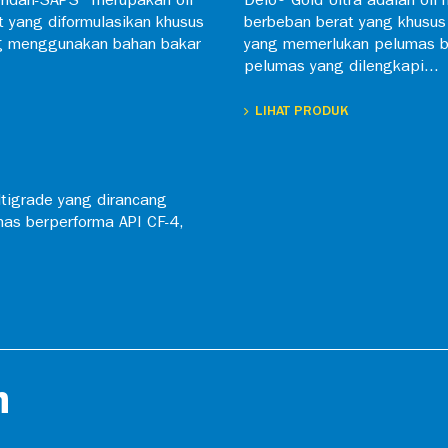
rendah-SAPS" merupakan oli
Delo® Gold Ultra adalah oli 
t yang diformulasikan khusus
berbeban berat yang khusus
ang menggunakan bahan bakar
yang memerlukan pelumas be
pelumas yang dilengkapi...
LIHAT PRODUK
ltigrade yang dirancang
as berperforma API CF-4,
n