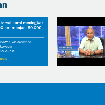
an
interval kami meningkat
00 km menjadi 80.000
wadittha, Maintenance
Manager
r Co., Ltd.
ROSUR