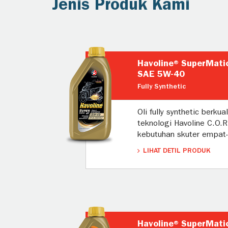
Jenis Produk Kami
Havoline® SuperMatic
SAE 5W-40
Fully Synthetic
Oli fully synthetic berk
teknologi Havoline C.O.
kebutuhan skuter empat
LIHAT DETIL PRODUK
Havoline® SuperMati