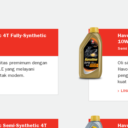
 4T Fully-Synthetic
Havo
10W
Semi 
ualitas premimum dengan
Oli s
R.E yang melayani
Havol
-tak modern.
peng
kuat
LIH
c Semi-Synthetic 4T
Hav