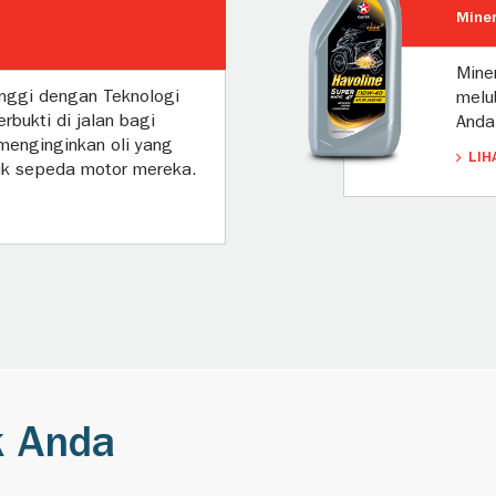
Miner
Mine
tinggi dengan Teknologi
melu
erbukti di jalan bagi
Anda
menginginkan oli yang
LIH
uk sepeda motor mereka.
k Anda