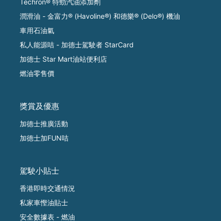
Techron® 特勁汽油添加劑
潤滑油 - 金富力® (Havoline®) 和德樂® (Delo®) 機油
車用石油氣
私人能源咭 - 加德士駕駛者 StarCard
加德士 Star Mart油站便利店
燃油零售價
獎賞及優惠
加德士推廣活動
加德士加FUN咭
駕駛小貼士
香港即時交通情況
私家車慳油貼士
安全數據表 - 燃油