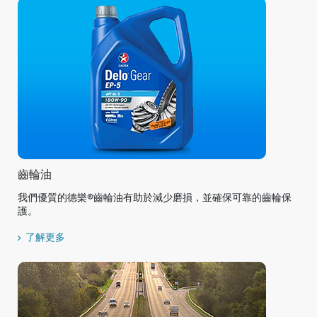
齒輪油
我們優質的德樂®齒輪油有助於減少磨損，並確保可靠的齒輪保
護。
了解更多