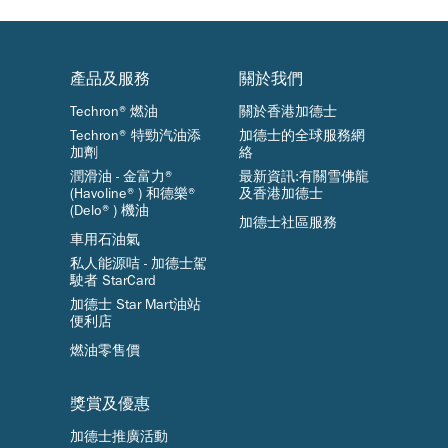
產品及服務
關於我們
Techron®燃油
關於香港加德士
Techron® 特勁汽油添
加德士的全球服務網
加劑
絡
潤滑油 - 金富力®
最新資訊:有關雪佛龍
(Havoline®) 和德樂®
及香港加德士
(Delo®) 機油
加德士社區服務
車用石油氣
私人能源咭 - 加德士駕
駛者 StarCard
加德士 Star Mart油站
便利店
燃油零售價
獎賞及優惠
加德士推廣活動