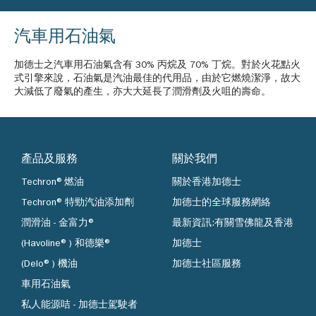
汽車用石油氣
加德士之汽車用石油氣含有 30% 丙烷及 70% 丁烷。對於火花點火
式引擎來說，石油氣是汽油最佳的代用品，由於它燃燒潔淨，故大
大減低了廢氣的產生，亦大大延長了潤滑劑及火咀的壽命。
產品及服務
關於我們
Techron®燃油
關於香港加德士
Techron® 特勁汽油添加劑
加德士的全球服務網絡
潤滑油 - 金富力®
最新資訊:有關雪佛龍及香港
(Havoline®) 和德樂®
加德士
(Delo®) 機油
加德士社區服務
車用石油氣
私人能源咭 - 加德士駕駛者