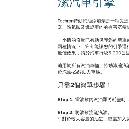
潔汽車引擎
Techron特勁汽油添加劑是一
器、進氣閥及燃燒室內的有害沉積
一小瓶的份量已有助保護您的新車
兩種情況下，它都能讓您的引擎運
最佳效果，請於汽車行駛5,000
適用於所有汽油車輛。特勁濃縮汽
於汽油-乙醇動力車輛。
只需2個簡單步驟！
Step 1:
當油缸內汽油即將耗盡時
Step 2:
將油缸注滿汽油。
* 對於較大容量的油缸，或需加入