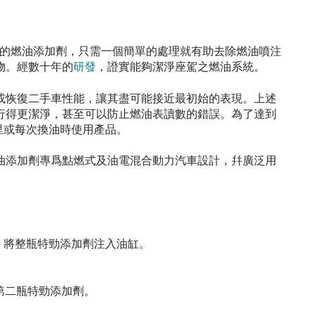
種先進的燃油添加劑，只需一個簡單的處理就有助去除燃油噴注
物。經數十年的
研發
，證實能夠潔淨座駕之燃油系統。
或恢復二手車性能，讓其盡可能接近最初始的表現。上述
行得更潔淨，甚至可以防止燃油表讀數的錯誤。為了達到
公里或每次換油時使用產品。
油添加劑專爲點燃式及油電混合動力汽車設計，幷廣泛用
，將整瓶特勁添加劑注入油缸。
第二瓶特勁添加劑。