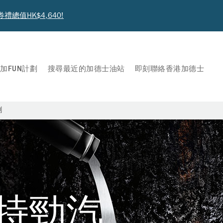
值HK$4,640!
加FUN計劃
搜尋最近的加德士油站
即刻聯絡香港加德士
劑
® 特勁汽