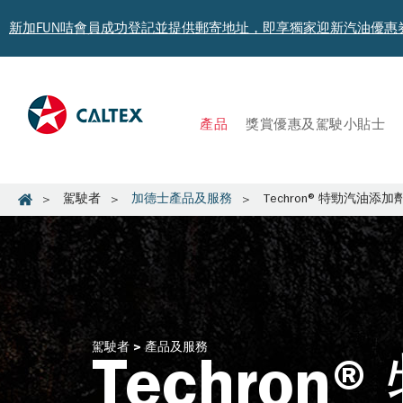
新加FUN咭會員成功登記並提供郵寄地址，即享獨家迎新汽油優惠券禮總
產品
獎賞優惠及駕駛小貼士​
駕駛者
加德士產品及服務
Techron® 特勁汽油添加
駕駛者 > 產品及服務
Techron