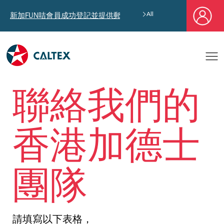
新加FUN咭會員成功登記並提供郵寄地址，即享獨家迎新汽油優惠券禮
All
聯絡我們的
香港加德士
團隊
請填寫以下表格，