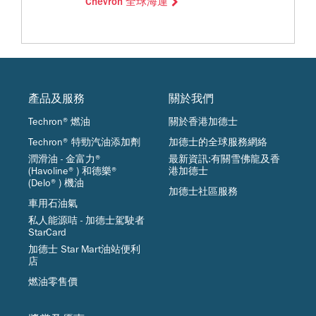
Chevron 全球海運
產品及服務
關於我們
Techron®燃油
關於香港加德士
Techron® 特勁汽油添加劑
加德士的全球服務網絡
潤滑油 - 金富力®
最新資訊:有關雪佛龍及香
(Havoline®) 和德樂®
港加德士
(Delo®) 機油
加德士社區服務
車用石油氣
私人能源咭 - 加德士駕駛者
StarCard
加德士 Star Mart油站便利
店
燃油零售價