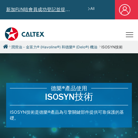
All
新加FUN咭會員成功登記並提供郵寄地址，即享獨家迎新汽油優惠券禮總值HK$4,640!
潤滑油 - 金富力® (Havoline®) 和德樂® (Delo®) 機油
ISOSYN技術
德樂®產品使用
ISOSYN技術
ISOSYN技術是德樂®產品為引擎關鍵部件提供可靠保護的基
礎。