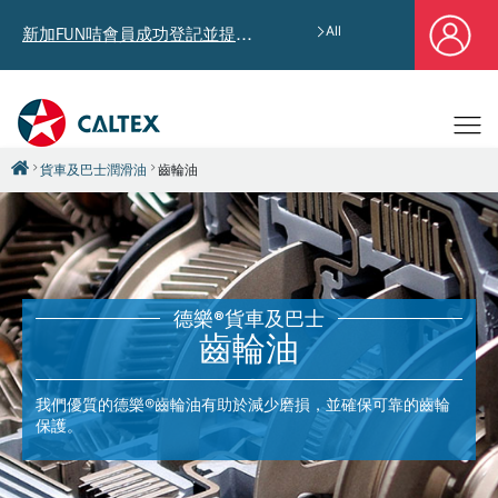
All
新加FUN咭會員成功登記並提供郵寄地址，即享獨家迎新汽油優惠券禮總值HK$4,640!
貨車及巴士潤滑油
齒輪油
德樂®貨車及巴士
齒輪油
我們優質的德樂®齒輪油有助於減少磨損，並確保可靠的齒輪
保護。