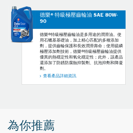
德樂®特級極壓齒輪油 SAE 80W-
90
德樂®特級極壓齒輪油是多用途的潤滑油。使
用石蠟基基礎油，加上精心匹配的多種添加
劑，提供齒輪保護和長效潤滑壽命；使用硫磷
極壓添加劑技術，德樂®特級極壓齒輪油提供
優異的熱穩定性和氧化穩定性；此外，該產品
還添加了防銹防腐蝕抑製劑、抗泡抑劑和降凝
劑。
查看產品詳細資訊
為你推薦