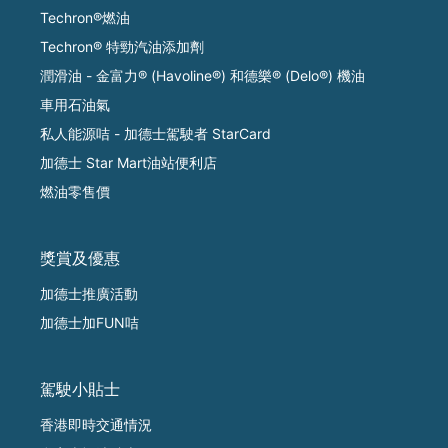
Techron®燃油
Techron® 特勁汽油添加劑
潤滑油 - 金富力® (Havoline®) 和德樂® (Delo®) 機油
車用石油氣
私人能源咭 - 加德士駕駛者 StarCard
加德士 Star Mart油站便利店
燃油零售價
獎賞及優惠
加德士推廣活動
加德士加FUN咭
駕駛小貼士
香港即時交通情況