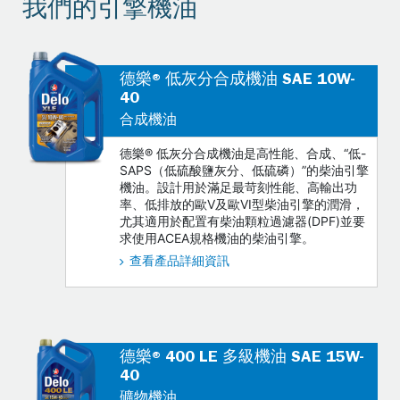
我們的引擎機油
德樂® 低灰分合成機油 SAE 10W-
40
合成機油
德樂® 低灰分合成機油是高性能、合成、“低-
SAPS（低硫酸鹽灰分、低硫磷）”的柴油引擎
機油。設計用於滿足最苛刻性能、高輸出功
率、低排放的歐V及歐VI型柴油引擎的潤滑，
尤其適用於配置有柴油顆粒過濾器(DPF)並要
求使用ACEA規格機油的柴油引擎。
查看產品詳細資訊
德樂® 400 LE 多級機油 SAE 15W-
40
礦物機油