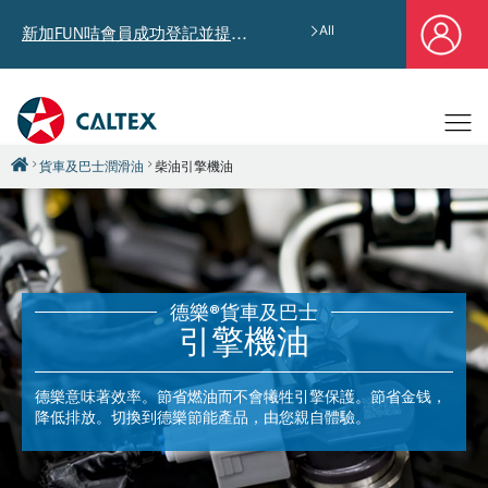
All
新加FUN咭會員成功登記並提供郵寄地址，即享獨家迎新汽油優惠券禮總值HK$4,640!
貨車及巴士潤滑油
柴油引擎機油
德樂®貨車及巴士
引擎機油
德樂意味著效率。節省燃油而不會犧牲引擎保護。節省金钱，
降低排放。切換到德樂節能產品，由您親自體驗。