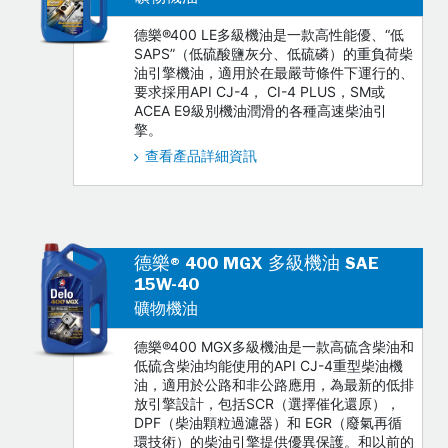
德樂®400 LE多級機油是一款高性能優、“低
SAPS”（低硫酸鹽灰分、低硫磷）的重負荷柴
油引擎機油，適用於在最嚴苛條件下運行的、
要求採用API CJ-4， CI-4 PLUS，SM或
ACEA E9級別機油潤滑的各種高速柴油引
擎。
查看產品詳細資訊
德樂® 400 MGX 多級機油 SAE
15W-40
礦物機油
德樂®400 MGX多級機油是一款高硫含柴油和
低硫含柴油均能使用的API CJ-4重型柴油機
油，適用於公路和非公路應用，為最新的低排
放引擎設計，包括SCR（選擇催化還原），
DPF（柴油顆粒過濾器）和 EGR（廢氣再循
環技術）的柴油引擎提供優異保護。和以前的