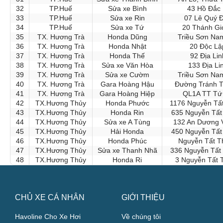
32
TP.Huế
Sửa xe Bình
43 Hồ Đắc 
33
TP.Huế
Sửa xe Rin
07 Lê Quý 
34
TP.Huế
Sửa xe Tứ
20 Thánh Gi
35
TX. Hương Trà
Honda Dũng
Triều Sơn Na
36
TX. Hương Trà
Honda Nhật
20 Độc Lậ
37
TX. Hương Trà
Honda Thế
92 Địa Li
38
TX. Hương Trà
Sửa xe Văn Hòa
133 Địa Li
39
TX. Hương Trà
Sửa xe Cườm
Triều Sơn Na
40
TX. Hương Trà
Gara Hoàng Hậu
Đường Tránh T
41
TX. Hương Trà
Gara Hoàng Hiệp
QL1A TT Tứ
42
TX.Hương Thủy
Honda Phước
1176 Nguyễn Tấ
43
TX.Hương Thủy
Honda Rin
635 Nguyễn Tất
44
TX.Hương Thủy
Sửa xe A Tùng
132 An Dương 
45
TX.Hương Thủy
Hải Honda
450 Nguyễn Tất
46
TX.Hương Thủy
Honda Phúc
Nguyễn Tất T
47
TX.Hương Thủy
Sửa xe Thanh Nhã
336 Nguyễn Tất
48
TX.Hương Thủy
Honda Ri
3 Nguyễn Tất 
CHỦ XE CÁ NHÂN
GIỚI THIỆU
Havoline Cho Xe Hơi
Về chúng tôi