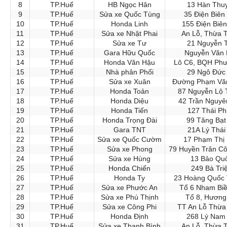
8
TP.Huế
HB Ngọc Hân
13 Hàn Thu
9
TP.Huế
Sửa xe Quốc Tùng
35 Điện Biên
10
TP.Huế
Honda Linh
155 Điện Biê
11
TP.Huế
Sửa xe Nhật Phai
An Lỗ, Thừa 
12
TP.Huế
Sửa xe Tư
21 Nguyễn T
13
TP.Huế
Gara Hữu Quốc
Nguyễn Văn 
14
TP.Huế
Honda Văn Hậu
Lô C6, BQH Phư
15
TP.Huế
Nhà phân Phối
29 Ngô Đức
16
TP.Huế
Sửa xe Xuân
Đường Phạm Văn
17
TP.Huế
Honda Toản
87 Nguyễn Lộ 
18
TP.Huế
Honda Diệu
42 Trần Nguyê
19
TP.Huế
Honda Tiến
127 Thái Ph
20
TP.Huế
Honda Trọng Đài
99 Tăng Bạt
21
TP.Huế
Gara TNT
21A Lý Thái
22
TP.Huế
Sửa xe Quốc Cườm
17 Phạm Thị 
23
TP.Huế
Sửa xe Phong
79 Huyền Trân C
24
TP.Huế
Sửa xe Hùng
13 Bảo Qu
25
TP.Huế
Honda Chiến
249 Bà Tri
26
TP.Huế
Honda Ty
23 Hoàng Quốc 
27
TP.Huế
Sửa xe Phước An
Tổ 6 Nham Biề
28
TP.Huế
Sửa xe Phú Thịnh
Tổ 8, Hương
29
TP.Huế
Sửa xe Công Phi
TT An Lỗ Thừa
30
TP.Huế
Honda Định
268 Lý Nam
31
TP.Huế
Sửa xe Thanh Bình
An Lỗ, Thừa 