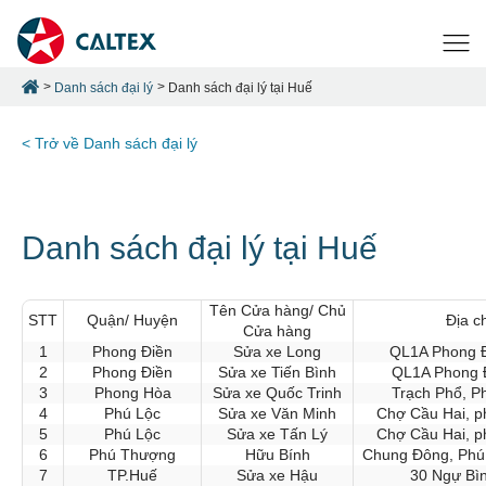
Danh sách đại lý
Danh sách đại lý tại Huế
< Trở về Danh sách đại lý
Danh sách đại lý tại Huế
Tên Cửa hàng/ Chủ
STT
Quận/ Huyện
Địa ch
Cửa hàng
1
Phong Điền
Sửa xe Long
QL1A Phong Đ
2
Phong Điền
Sửa xe Tiến Bình
QL1A Phong 
3
Phong Hòa
Sửa xe Quốc Trinh
Trạch Phổ, P
4
Phú Lộc
Sửa xe Văn Minh
Chợ Cầu Hai, p
5
Phú Lộc
Sửa xe Tấn Lý
Chợ Cầu Hai, p
6
Phú Thượng
Hữu Bính
Chung Đông, Phú
7
TP.Huế
Sửa xe Hậu
30 Ngự Bì