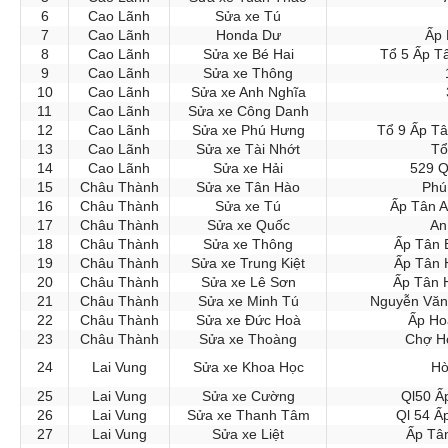
6
Cao Lãnh
Sửa xe Tú
7
Cao Lãnh
Honda Dư
Ấp 
8
Cao Lãnh
Sửa xe Bé Hai
Tổ 5 Ấp T
9
Cao Lãnh
Sửa xe Thông
10
Cao Lãnh
Sửa xe Anh Nghĩa
11
Cao Lãnh
Sửa xe Công Danh
12
Cao Lãnh
Sửa xe Phú Hưng
Tổ 9 Ấp Tâ
13
Cao Lãnh
Sửa xe Tài Nhớt
Tổ
14
Cao Lãnh
Sửa xe Hải
529 Q
15
Châu Thành
Sửa xe Tân Hào
Phú
16
Châu Thành
Sửa xe Tú
Ấp Tân 
17
Châu Thành
Sửa xe Quốc
An
18
Châu Thành
Sửa xe Thông
Ấp Tân 
19
Châu Thành
Sửa xe Trung Kiệt
Ấp Tân 
20
Châu Thành
Sửa xe Lê Sơn
Ấp Tân 
21
Châu Thành
Sửa xe Minh Tú
Nguyễn Văn 
22
Châu Thành
Sửa xe Đức Hoà
Ấp Ho
23
Châu Thành
Sửa xe Thoàng
Chợ H
24
Lai Vung
Sửa xe Khoa Học
Hò
25
Lai Vung
Sửa xe Cường
Ql50 Ấ
26
Lai Vung
Sửa xe Thanh Tâm
Ql 54 Ấ
27
Lai Vung
Sửa xe Liệt
Ấp Tâ