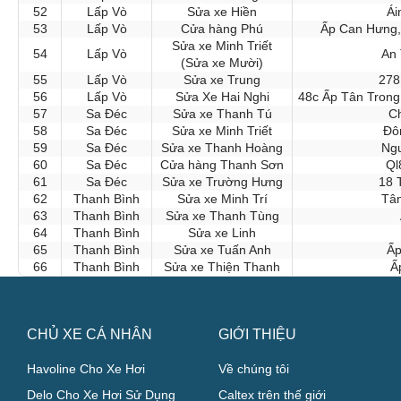
52
Lấp Vò
Sửa xe Hiền
Ái
53
Lấp Vò
Cửa hàng Phú
Ấp Can Hưng,
Sửa xe Minh Triết
54
Lấp Vò
An 
(Sửa xe Mười)
55
Lấp Vò
Sửa xe Trung
278
56
Lấp Vò
Sửa Xe Hai Nghi
48c Ấp Tân Trong
57
Sa Đéc
Sửa xe Thanh Tú
C
58
Sa Đéc
Sửa xe Minh Triết
Đô
59
Sa Đéc
Sửa xe Thanh Hoàng
Ngu
60
Sa Đéc
Cửa hàng Thanh Sơn
Ql
61
Sa Đéc
Sửa xe Trường Hưng
18 
62
Thanh Bình
Sửa xe Minh Trí
Tân
63
Thanh Bình
Sửa xe Thanh Tùng
64
Thanh Bình
Sửa xe Linh
65
Thanh Bình
Sửa xe Tuấn Anh
Ấp
66
Thanh Bình
Sửa xe Thiện Thanh
Ấ
CHỦ XE CÁ NHÂN
GIỚI THIỆU
Havoline Cho Xe Hơi
Về chúng tôi
Delo Cho Xe Hơi Sử Dụng
Caltex trên thế giới