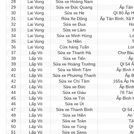
28
Lai Vung
Sửa xe Hoàng Nam
29
Lai Vung
Sửa xe Đức Quang
Ấp Tân 
30
Lai Vung
Sửa xe Hẹ
Ql 80 Ấp 
31
Lai Vung
Rửa Xe Dũng
Ấp Tân Bình, Xã 
32
Lai Vung
Sửa xe Đua
Hò
33
Lai Vung
Sửa xe Lâm
34
Lai Vung
Sửa xe Minh Hùng
Lo
35
Lai Vung
Sx Hiền
T
36
Lai Vung
Cửa hàng Tuấn
Lo
37
Lấp Vò
Sửa xe Thanh Hà
Chợ Bàu
38
Lấp Vò
Sửa xe Tiến
Ấp
39
Lấp Vò
Sửa xe Hoàng Trường
Ql 54 
40
Lấp Vò
Sửa xe Minh Tâm
Ấp Bình 
41
Lấp Vò
Sửa xe Phương Thanh
Ấp B
42
Lấp Vò
Sửa xe Chí Tâm
165a Ấp H
43
Lấp Vò
Sửa xe Đức
Ấp Bình
44
Lấp Vò
Sửa xe Giàu
78 Tân
45
Lấp Vò
Sửa xe Tới
Ấp Bình 
46
Lấp Vò
Sửa xe Út
47
Lấp Vò
Sửa xe Thanh Bình
Ql 54
48
Lấp Vò
Sửa xe Hiền
An 
49
Lấp Vò
Sửa xe Toàn
Tâ
50
Lấp Vò
Sửa xe Tùng
Ql
51
Lấp Vò
Sửa xe Sang
An