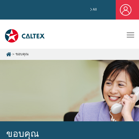
All
ขอบคุณ
ขอบคุณ