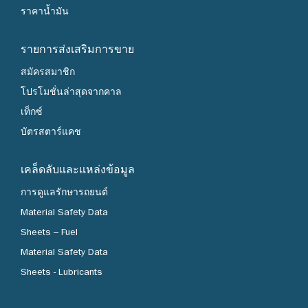
ราคาน้ำมัน
รายการส่งเสริมการขาย
สมัครสมาชิก
โปรโมชั่นล่าสุดจากคาล
เท็กซ์
บัตรสตาร์แคช
เคล็ดลับและแหล่งข้อมูล
การดูแลรักษารถยนต์
Material Safety Data
Sheets – Fuel
Material Safety Data
Sheets - Lubricants